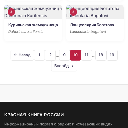
3
2
Курильская жемчужница
Ланцеолярия Богатова
Dahurinaia kurilensis
Lanceolaria bogatovi
…
…
← Назад
1
2
9
10
11
18
19
Вперёд →
КРАСНАЯ КНИГА РОССИИ
Информационный портал о редких и исчезающих видах