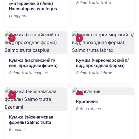
Salmo trutta trutta
(материковый п/вид)
Haematopus ostralegus
Longipes
1
1
Кумжа (каспийский п/
Кумжа (черноморский п/
вид, проходная форма)
вид, проходная форма)
Salmo trutta caspius
Salmo trutta labrax
2
3
Курганник
Buteo rufinus
Кумжа (эйзенамская
форель) Salmo trutta
Ezenami