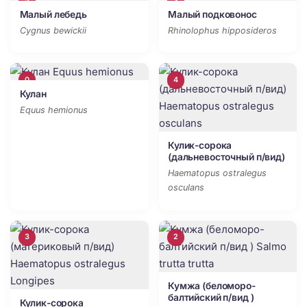
5
3
Малый лебедь
Малый подковонос
Cygnus bewickii
Rhinolophus hipposideros
0
4
Кулан
Equus hemionus
Кулик-сорока
(дальневосточный п/вид)
Haematopus ostralegus
osculans
3
2
Кумжа (беломоро-
балтийский п/вид )
Кулик-сорока