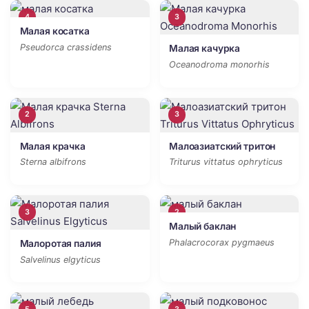
4
3
Малая косатка
Pseudorca crassidens
Малая качурка
Oceanodroma monorhis
2
3
Малая крачка
Малоазиатский тритон
Sterna albifrons
Triturus vittatus ophryticus
3
2
Малый баклан
Phalacrocorax pygmaeus
Малоротая палия
Salvelinus elgyticus