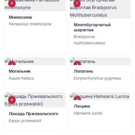
2
1
Мнемозина
Parnassius mnemosyne
Многобугорчатый
шароглав
Bradyporus
multituberculatus
2
3
Могильник
Лопатень
Aquila heliaca
Eurynorhynchus pygmeus
0
2
Люцина
Hamearis lucina
Лошадь Пржевальского
Equus przewalskii