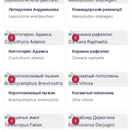
Лепидозона Андрияшева
Командорский ремнезуб
Lepidozona andrijaschevi
Mesoplodon stejnegeri
3
2
Коптотирис Адамса
Кореана рафаэлис
Coptothyris adamsi
Coreana raphaelis
3
2
Короткоклювый пыжик
Косматый поползень
Brachyramphus brevirostris
Sitta villosa
3
3