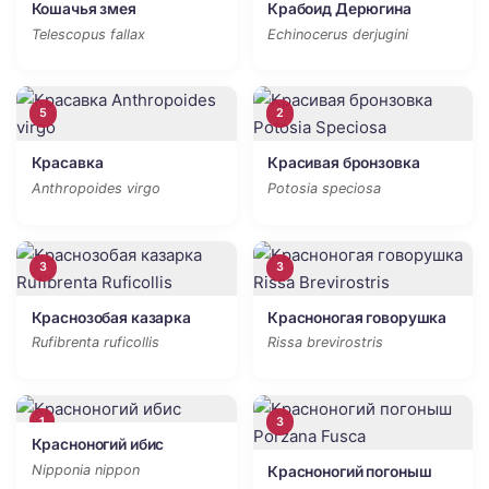
Кошачья змея
Крабоид Дерюгина
Telescopus fallax
Echinocerus derjugini
5
2
Красавка
Красивая бронзовка
Anthropoides virgo
Potosia speciosa
3
3
Краснозобая казарка
Красноногая говорушка
Rufibrenta ruficollis
Rissa brevirostris
1
3
Красноногий ибис
Nipponia nippon
Красноногий погоныш