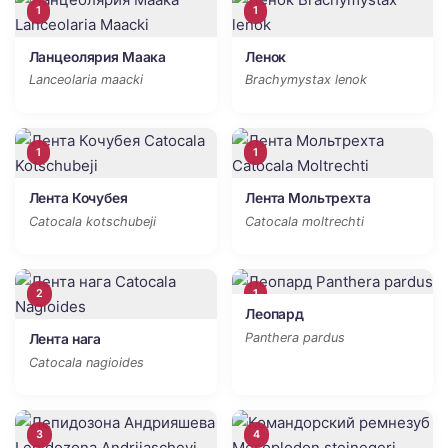
1
1
Ланцеолярия Маака
Ленок
Lanceolaria maacki
Brachymystax lenok
1
1
Лента Кочубея
Лента Мольтрехта
Catocala kotschubeji
Catocala moltrechti
2
1
Леопард
Panthera pardus
Лента нага
Catocala nagioides
3
4