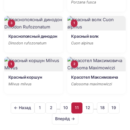
Porzana fusca
3
1
Краснопоясный динодон
Красный волк
Dinodon rufozonatum
Cuon alpinus
1
2
Красный коршун
Красотел Максимовича
Milvus milvus
Calosoma maximowiczi
…
…
← Назад
1
2
10
11
12
18
19
Вперёд →