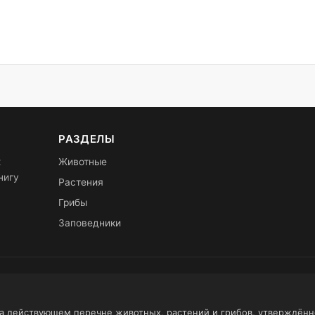
РАЗДЕЛЫ
х
Животные
нигу
Растения
Грибы
Заповедники
на действующем перечне животных, растений и грибов, утверждён