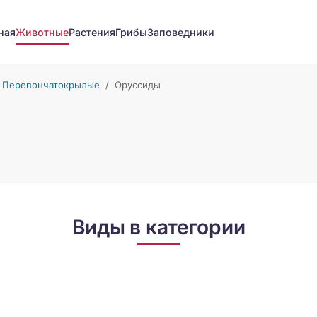
ная
Животные
Растения
Грибы
Заповедники
/
Перепончатокрылые
/
Оруссиды
Виды в категории