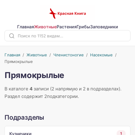
Главная
Животные
Растения
Грибы
Заповедники
Главная
/
Животные
/
Членистоногие
/
Насекомые
/
Прямокрылые
Прямокрылые
В каталоге
4
записи (2 напрямую и 2 в подразделах).
Раздел содержит 2подкатегории.
Подразделы
Кузнечики
1