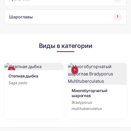
Шароглавы
1
Виды в категории
2
1
Степная дыбка
Saga pedo
Многобугорчатый
шароглав
Bradyporus
multituberculatus