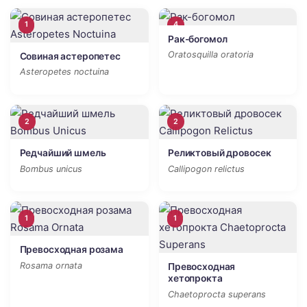
1
4
Рак-богомол
Oratosquilla oratoria
Совиная астеропетес
Asteropetes noctuina
2
2
Редчайший шмель
Реликтовый дровосек
Bombus unicus
Callipogon relictus
1
1
Превосходная розама
Rosama ornata
Превосходная
хетопрокта
Chaetoprocta superans