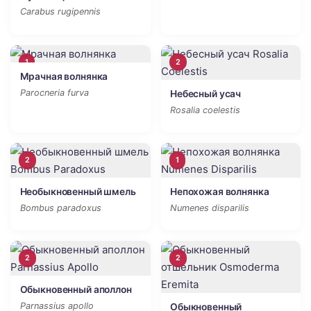
Carabus rugipennis
1
2
Мрачная волнянка
Parocneria furva
Небесный усач
Rosalia coelestis
2
1
Необыкновенный шмель
Непохожая волнянка
Bombus paradoxus
Numenes disparilis
2
2
Обыкновенный аполлон
Parnassius apollo
Обыкновенный