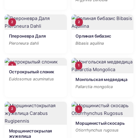
2
2
Плероневра Даля
Орлиная бибазис
Pleroneura dahli
Bibasis aquilina
2
1
Острокрылый слоник
Euidosomus acuminatus
Монгольская медведица
Pallarctia mongolica
2
1
Морщинистый скосарь
Otiorrhynchus rugosus
Морщинистокрылая
жужелица