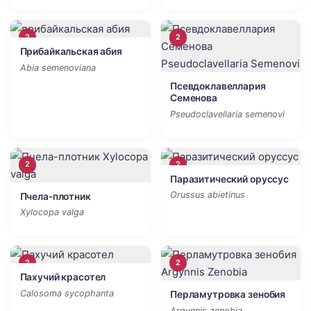
2
2
Прибайкальская абия
Abia semenoviana
Псевдоклавеллария
Семенова
Pseudoclavellaria semenovi
2
2
Паразитический оруссус
Orussus abietinus
Пчела-плотник
Xylocopa valga
2
2
Пахучий красотел
Calosoma sycophanta
Перламутровка зенобия
Argynnis zenobia