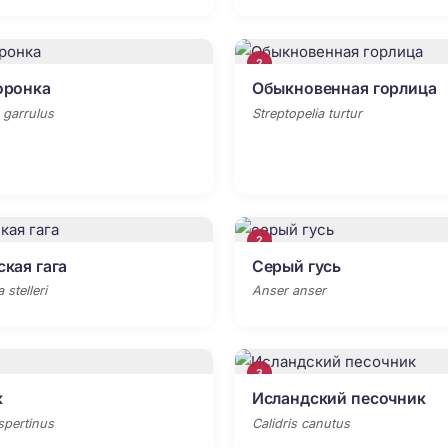
2
оронка
Обыкновенная горлица
 garrulus
Streptopelia turtur
2
кая гага
Серый гусь
 stelleri
Anser anser
3
к
Исландский песочник
spertinus
Calidris canutus