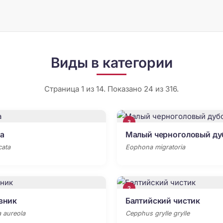
Виды в категории
Страница 1 из 14. Показано 24 из 316.
3
а
Малый черноголовый ду
cata
Eophona migratoria
2
вник
Балтийский чистик
 aureola
Cepphus grylle grylle