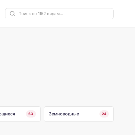
ющиеся
Земноводные
63
24