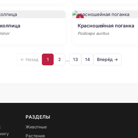
3
 колпица
Красношейная поганка
 minor
Podiceps auritus
…
← Назад
1
2
13
14
Вперёд →
РАЗДЕЛЫ
х
Животные
нигу
Растения