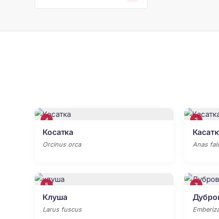
4
2
Косатка
Касатк
Orcinus orca
Anas fal
5
3
Клуша
Дубро
Larus fuscus
Emberiza