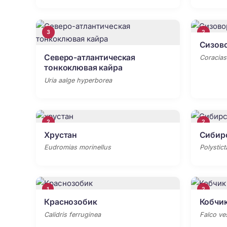
3
2
Сизов
Северо-атлантическая
Coracias
тонкоклювая кайра
Uria aalge hyperborea
2
2
Хрустан
Сибирс
Eudromias morinellus
Polysticta
1
2
Краснозобик
Кобчи
Calidris ferruginea
Falco ve