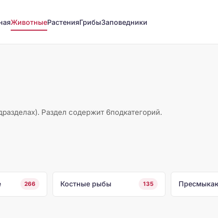
ная
Животные
Растения
Грибы
Заповедники
дразделах). Раздел содержит 6подкатегорий.
е
Костные рыбы
Пресмыка
266
135