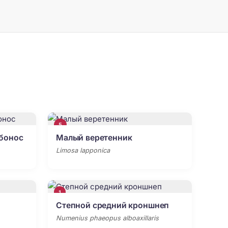
5
бонос
Малый веретенник
Limosa lapponica
1
Степной средний кроншнеп
Numenius phaeopus alboaxillaris