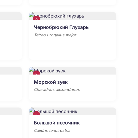
0
Чернобрюхий Глухарь
Tetrao urogallus major
2
Морской зуек
Charadrius alexandrinus
3
Большой песочник
Calidris tenuirostris