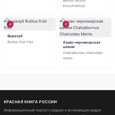
Barbus barbus
borysthenicus
4
2
Вырезуб
Rutilus frisii frisii
Азово-черноморская
шемая
Chalcalburnus chalcoides
mento
КРАСНАЯ КНИГА РОССИИ
Информационный портал о редких и исчезающих видах