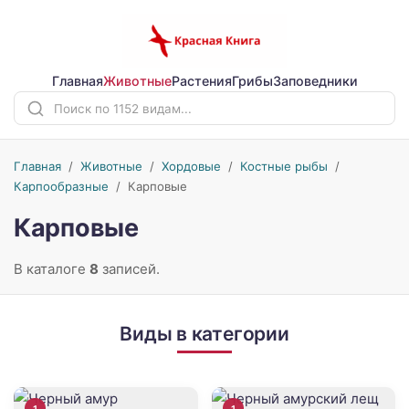
Главная
Животные
Растения
Грибы
Заповедники
Главная
/
Животные
/
Хордовые
/
Костные рыбы
/
Карпообразные
/
Карповые
Карповые
В каталоге
8
записей.
Виды в категории