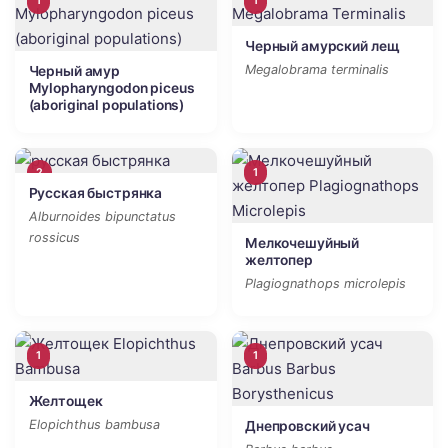
1
1
Черный амурский лещ
Megalobrama terminalis
Черный амур
Mylopharyngodon piceus
(aboriginal populations)
2
1
Русская быстрянка
Alburnoides bipunctatus
rossicus
Мелкочешуйный
желтопер
Plagiognathops microlepis
1
1
Желтощек
Elopichthus bambusa
Днепровский усач