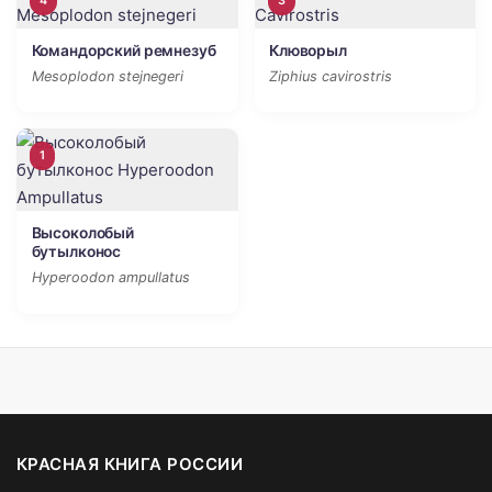
4
3
Командорский ремнезуб
Клюворыл
Mesoplodon stejnegeri
Ziphius cavirostris
1
Высоколобый
бутылконос
Hyperoodon ampullatus
КРАСНАЯ КНИГА РОССИИ