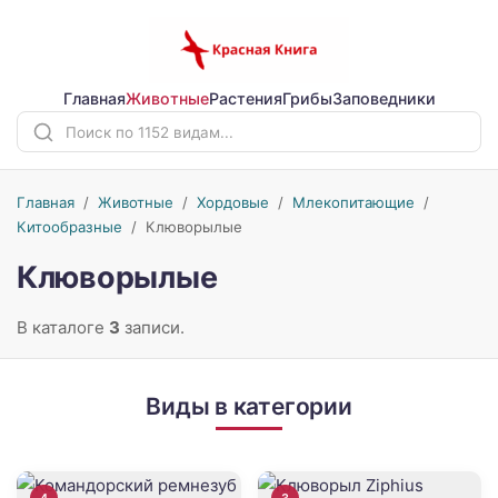
Главная
Животные
Растения
Грибы
Заповедники
Главная
/
Животные
/
Хордовые
/
Млекопитающие
/
Китообразные
/
Клюворылые
Клюворылые
В каталоге
3
записи.
Виды в категории