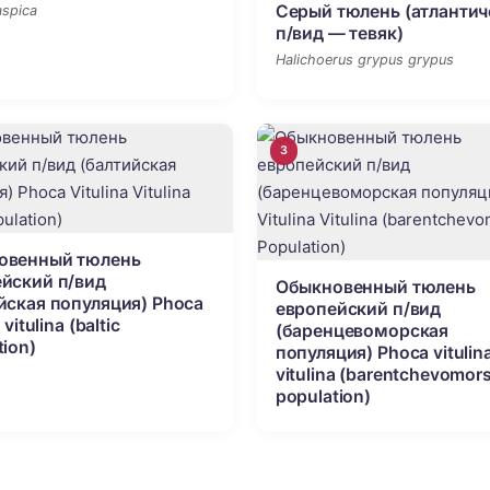
Серый тюлень (атлантич
spica
п/вид — тевяк)
Halichoerus grypus grypus
3
овенный тюлень
йский п/вид
Обыкновенный тюлень
йская популяция) Phoca
европейский п/вид
 vitulina (baltic
(баренцевоморская
tion)
популяция) Phoca vitulin
vitulina (barentchevomor
population)