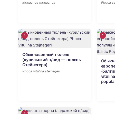
Monachus monachus
Phoca ca
3
1
Обыкновенный тюлень
(курильский п/вид — тюлень
Обыкн
Стейнегера)
европе
(балти
Phoca vitulina stejnegeri
vitulina
popula
3