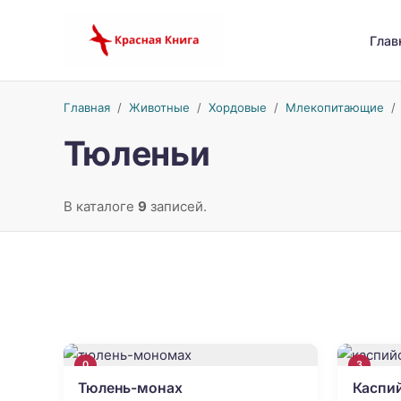
Глав
Главная
/
Животные
/
Хордовые
/
Млекопитающие
Тюленьи
В каталоге
9
записей.
0
3
Тюлень-монах
Каспи