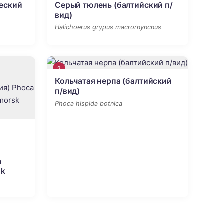
еский
Серый тюлень (балтийский п/
вид)
Halichoerus grypus macrornyncnus
2
Кольчатая нерпа (балтийский
п/вид)
Phoca hispida botnica
a
sk