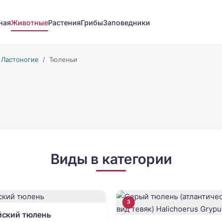
ная
Животные
Растения
Грибы
Заповедники
/
Ластоногие
/
Тюленьи
Виды в категории
3
йский тюлень