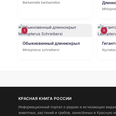
Длинн
Barbastella barbastellus
Miniopte
1
3
Обыкновенный длиннокрыл
Гигант
Miniopterus schreibersi
Nyctalus
КРАСНАЯ КНИГА РОССИИ
Информационный портал о редких и исчезающих вида
животных, растений и грибов, занесённых в Красную к