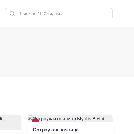
2
Остроухая ночница