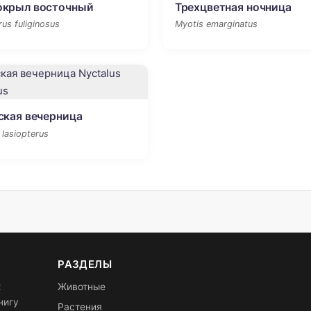
окрыл восточный
Трехцветная ночница
rus fuliginosus
Myotis emarginatus
ская вечерница
 lasiopterus
РАЗДЕЛЫ
х
Животные
нигу
Растения