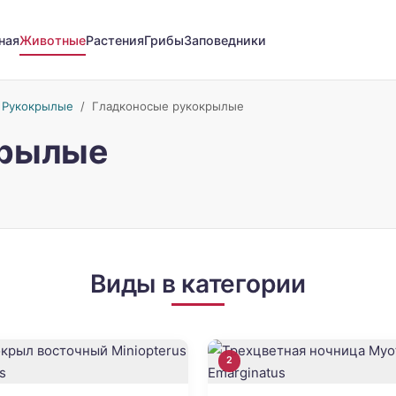
ная
Животные
Растения
Грибы
Заповедники
/
Рукокрылые
/
Гладконосые рукокрылые
крылые
Виды в категории
2