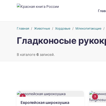
Глав
Главная
/
Животные
/
Хордовые
/
Млекопитающие
Гладконосые руко
В каталоге
6
записей.
2
3
Европейская широкоушка