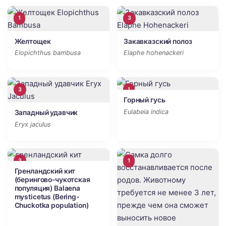
1
3
Желтощек
Закавказский полоз
Elopichthus bambusa
Elaphe hohenackeri
3
1
Горный гусь
Eulabeia indica
Западный удавчик
Eryx jaculus
3
1
Гренландский кит
(берингово-чукотская
популяция) Balaena
mysticetus (Bering-
Chuckotka population)