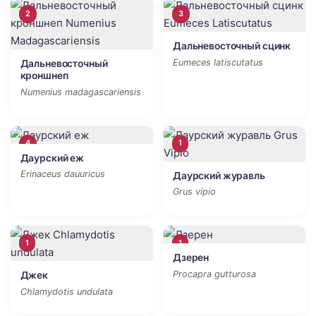
2
3
Дальневосточный сцинк
Eumeces latiscutatus
Дальневосточный
кроншнеп
Numenius madagascariensis
4
1
Даурский еж
Erinaceus dauuricus
Даурский журавль
Grus vipio
1
1
Дзерен
Procapra gutturosa
Джек
Chlamydotis undulata