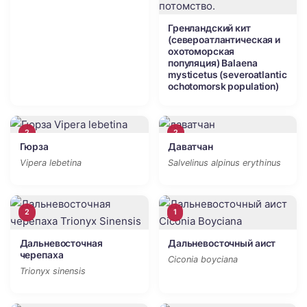
Гренландский кит
(североатлантическая и
охотоморская
популяция) Balaena
mysticetus (severoatlantic
ochotomorsk population)
2
2
Гюрза
Даватчан
Vipera lebetina
Salvelinus alpinus erythinus
2
1
Дальневосточная
Дальневосточный аист
черепаха
Ciconia boyciana
Trionyx sinensis