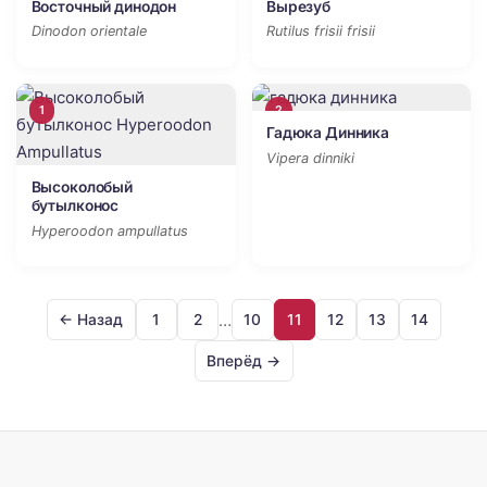
Восточный динодон
Вырезуб
Dinodon orientale
Rutilus frisii frisii
1
2
Гадюка Динника
Vipera dinniki
Высоколобый
бутылконос
Hyperoodon ampullatus
…
← Назад
1
2
10
11
12
13
14
Вперёд →