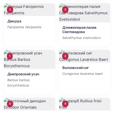
2
3
Дикуша
Falcipennis falcipennis
Длинноперая палия
Световидова
Salvethymus svetovidovi
1
2
Волховский сиг
Coregonus lavaretus baeri
Днепровский усач
Barbus barbus
borysthenicus
0
4