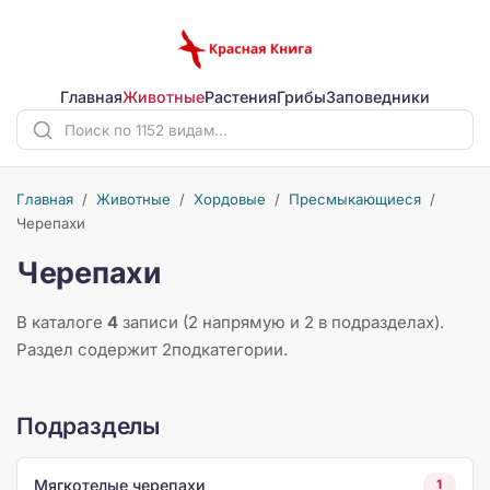
Главная
Животные
Растения
Грибы
Заповедники
Главная
/
Животные
/
Хордовые
/
Пресмыкающиеся
/
Черепахи
Черепахи
В каталоге
4
записи (2 напрямую и 2 в подразделах).
Раздел содержит 2подкатегории.
Подразделы
Мягкотелые черепахи
1