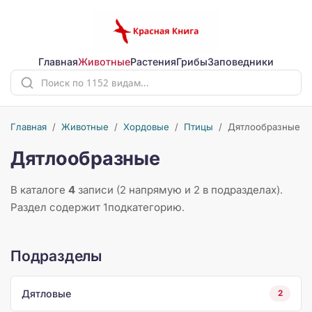
Главная
Животные
Растения
Грибы
Заповедники
Главная
/
Животные
/
Хордовые
/
Птицы
/
Дятлообразные
Дятлообразные
В каталоге
4
записи (2 напрямую и 2 в подразделах).
Раздел содержит 1подкатегорию.
Подразделы
Дятловые
2