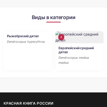
Виды в категории
Рыжебрюхий дятел
4
2
Dendrocopus hyperythrus
Европейский средний
дятел
Dendrocopus medius
medius
КРАСНАЯ КНИГА РОССИИ