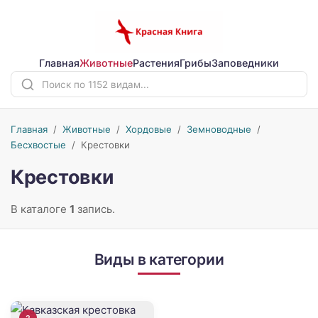
Главная
Животные
Растения
Грибы
Заповедники
Главная
/
Животные
/
Хордовые
/
Земноводные
/
Бесхвостые
/
Крестовки
Крестовки
В каталоге
1
запись.
Виды в категории