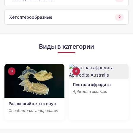
Хетоптерообразные
2
Виды в категории
3
3
Пестрая афродита
Aphrodita australis
Разноногий хетоптерус
Chaetopterus variopedatus