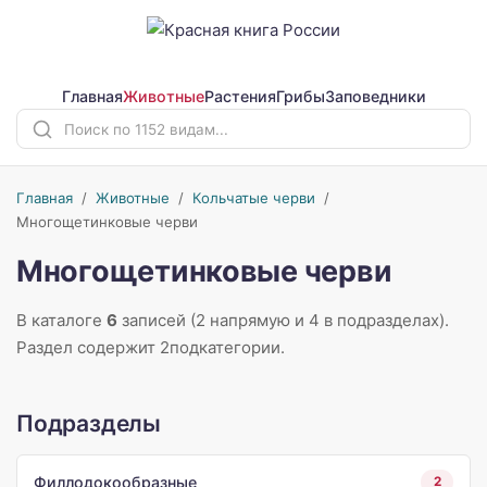
Главная
Животные
Растения
Грибы
Заповедники
Главная
/
Животные
/
Кольчатые черви
/
Многощетинковые черви
Многощетинковые черви
В каталоге
6
записей (2 напрямую и 4 в подразделах).
Раздел содержит 2подкатегории.
Подразделы
Филлодокообразные
2