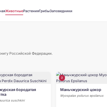
ная
Животные
Растения
Грибы
Заповедники
книгу Российской Федерации.
2
журская бородатая
Маньчжурский цокор
тка
Myospalax psilurus epsilanus
auurica suschkini