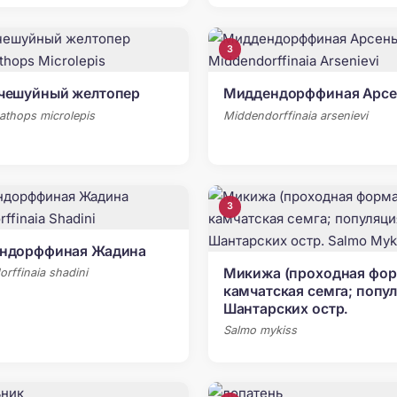
3
чешуйный желтопер
Миддендорффиная Арсе
athops microlepis
Middendorffinaia arsenievi
3
ндорффиная Жадина
Микижа (проходная фо
rffinaia shadini
камчатская семга; попу
Шантарских остр.
Salmo mykiss