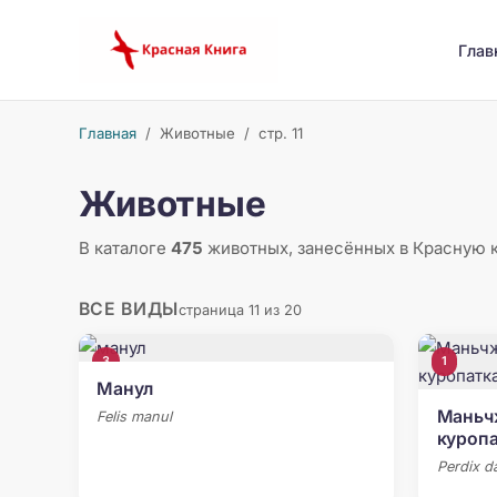
Глав
Главная
/ Животные /
стр. 11
Животные
В каталоге
475
животных, занесённых в Красную 
ВСЕ ВИДЫ
страница 11 из 20
3
1
Манул
Маньч
Felis manul
куропа
Perdix d