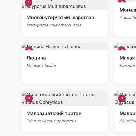
1
2
Могил
Многобугорчатый шароглав
Aquila he
Bradyporus multituberculatus
2
4
Люцина
Малая 
Hamearis lucina
Pseudorc
3
3
Малоазиатский тритон
Малор
Triturus vittatus ophryticus
Salvelinu