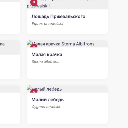
0
Лошадь Пржевальского
Equus przewalskii
2
Малая крачка
Sterna albifrons
5
Малый лебедь
Cygnus bewickii