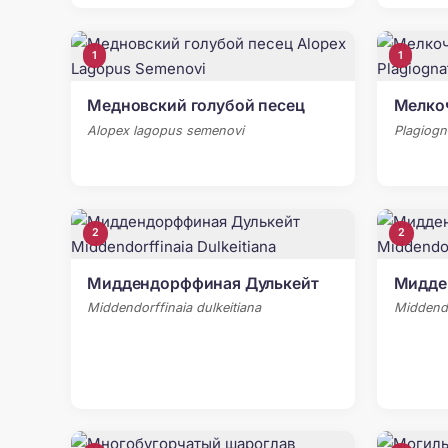
1
1
Медновский голубой песец
Мелко
Alopex lagopus semenovi
Plagiogn
2
2
Миддендорффиная Дулькейт
Мидде
Middendorffinaia dulkeitiana
Middendo