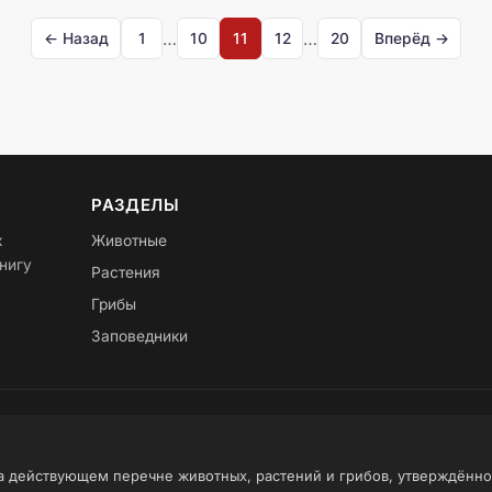
…
…
← Назад
1
10
11
12
20
Вперёд →
РАЗДЕЛЫ
х
Животные
нигу
Растения
Грибы
Заповедники
на действующем перечне животных, растений и грибов, утверждённ