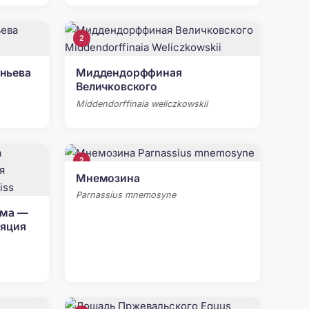
2
ньева
Миддендорффиная
Величковского
Middendorffinaia weliczkowskii
2
Мнемозина
Parnassius mnemosyne
рма —
ляция