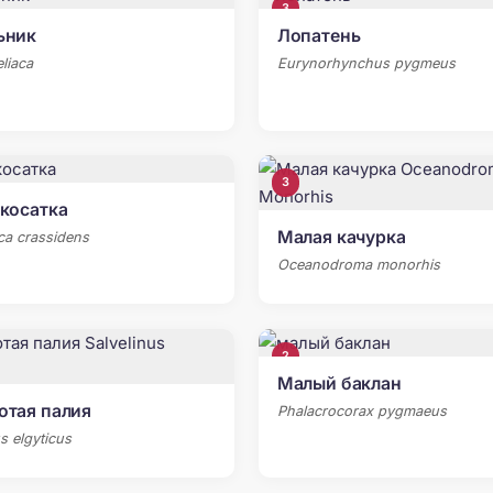
3
ьник
Лопатень
liaca
Eurynorhynchus pygmeus
3
косатка
Малая качурка
a crassidens
Oceanodroma monorhis
2
Малый баклан
отая палия
Phalacrocorax pygmaeus
s elgyticus