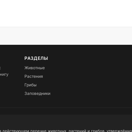
РАЗДЕЛЫ
х
Животные
нигу
Растения
Грибы
Заповедники
на действующем перечне животных, растений и грибов, утверждённ