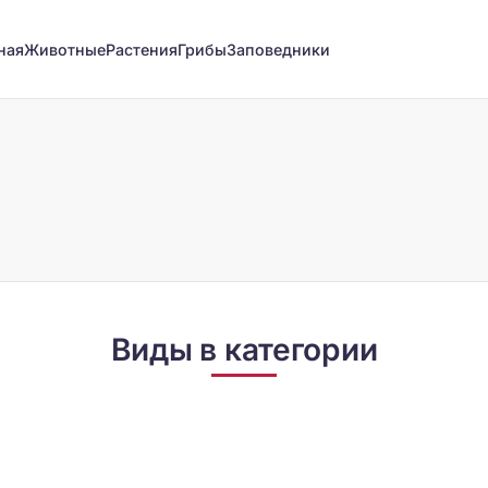
ная
Животные
Растения
Грибы
Заповедники
Виды в категории