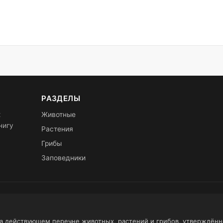
РАЗДЕЛЫ
х
Животные
нигу
Растения
Грибы
Заповедники
на действующем перечне животных, растений и грибов, утверждён