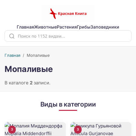
Главная
Животные
Растения
Грибы
Заповедники
Главная
/
Мопаливые
Мопаливые
В каталоге
2
записи.
Виды в категории
3
3