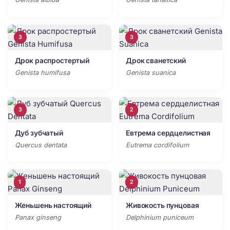
3
3
Дрок распростертый
Дрок сванетский
Genista humifusa
Genista suanica
3
2
Дуб зубчатый
Евтрема сердцелистная
Quercus dentata
Eutrema cordifolium
1
2
Женьшень настоящий
Живокость пунцовая
Panax ginseng
Delphinium puniceum