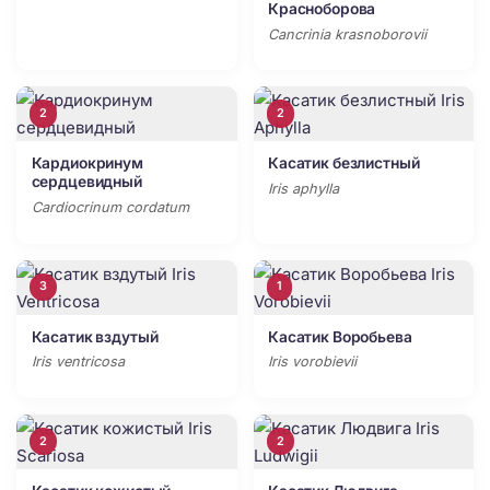
Красноборова
Cancrinia krasnoborovii
2
2
Кардиокринум
Касатик безлистный
сердцевидный
Iris aphylla
Cardiocrinum cordatum
3
1
Касатик вздутый
Касатик Воробьева
Iris ventricosa
Iris vorobievii
2
2