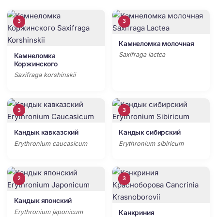
3
3
Камнеломка молочная
Saxifraga lactea
Камнеломка
Коржинского
Saxifraga korshinskii
3
3
Кандык кавказский
Кандык сибирский
Erythronium caucasicum
Erythronium sibiricum
2
3
Кандык японский
Erythronium japonicum
Канкриния