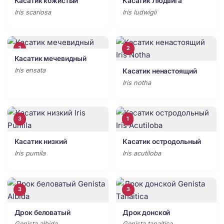
Касатик кожистый
Касатик Людвига
Iris scariosa
Iris ludwigii
3
2
Касатик мечевидный
Iris ensata
Касатик ненастоящий
Iris notha
3
1
Касатик низкий
Касатик остродольный
Iris pumila
Iris acutiloba
3
3
Дрок беловатый
Дрок донской
Genista albida
Genista tanaitica