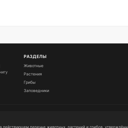
РАЗДЕЛЫ
х
Животные
нигу
Растения
Грибы
Заповедники
на действующем перечне животных, растений и грибов, утверждён