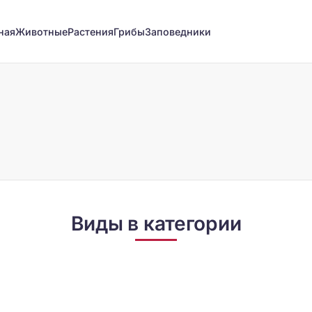
ная
Животные
Растения
Грибы
Заповедники
Виды в категории