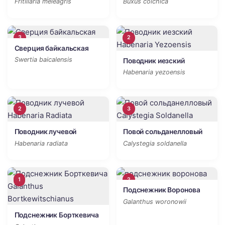
Fritillaria meleagris
Buxus colchica
3
2
Сверция байкальская
Swertia baicalensis
Поводник иезский
Habenaria yezoensis
2
3
Поводник лучевой
Повой сольданелловый
Habenaria radiata
Calystegia soldanella
1
2
Подснежник Воронова
Galanthus woronowii
Подснежник Борткевича