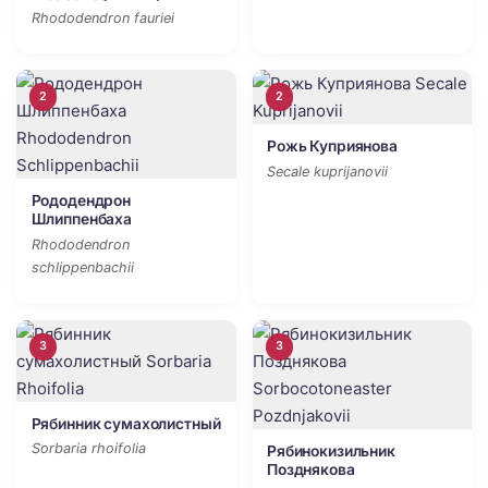
Rhododendron fauriei
2
2
Рожь Куприянова
Secale kuprijanovii
Рододендрон
Шлиппенбаха
Rhododendron
schlippenbachii
3
3
Рябинник сумахолистный
Sorbaria rhoifolia
Рябинокизильник
Позднякова