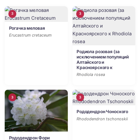
3
3
Рогачка меловая
Erucastrum cretaceum
Родиола розовая (за
исключением популяций
Алтайского и
Красноярского к
Rhodiola rosea
3
3
Рододендрон Чоноского
Rhododendron tschonoskii
Рододендрон Фори