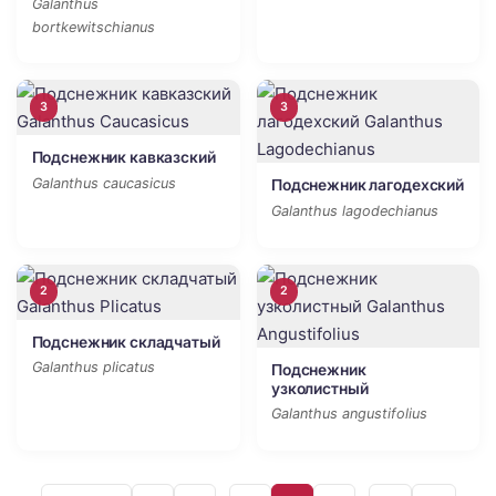
Galanthus
bortkewitschianus
3
3
Подснежник кавказский
Galanthus caucasicus
Подснежник лагодехский
Galanthus lagodechianus
2
2
Подснежник складчатый
Galanthus plicatus
Подснежник
узколистный
Galanthus angustifolius