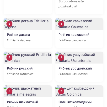
Sorbocotoneaster
pozdnjakovii
3
3
Рябчик дагана
Рябчик кавказский
Fritillaria dagana
Fritillaria caucasica
3
3
Рябчик русский
Рябчик уссурийский
Fritillaria ruthenica
Fritillaria ussuriensis
3
2
Рябчик шахматный
Самшит колхидский