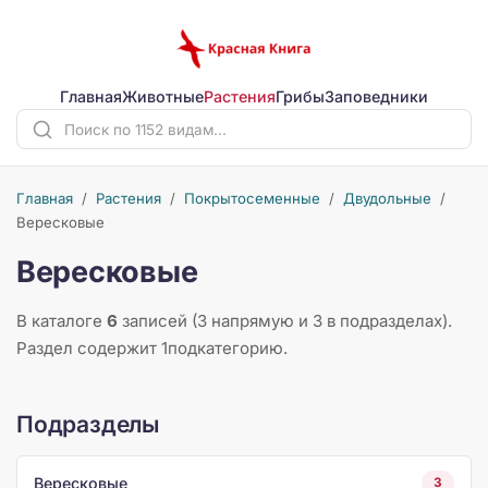
Главная
Животные
Растения
Грибы
Заповедники
Главная
/
Растения
/
Покрытосеменные
/
Двудольные
/
Вересковые
Вересковые
В каталоге
6
записей (3 напрямую и 3 в подразделах).
Раздел содержит 1подкатегорию.
Подразделы
Вересковые
3