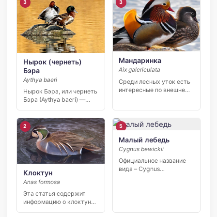
3
3
Мандаринка
Нырок (чернеть)
Aix galericulata
Бэра
Aythya baeri
Среди лесных уток есть
интересные по внешнему
Нырок Бэра, или чернеть
виду экземпляры – […]
Бэра (Aythya baeri) —
небольшая утка, […]
2
5
Малый лебедь
Cygnus bewickii
Официальное название
вида – Cygnus
Клоктун
columbianus bewickii.
Anas formosa
Малого лебедя еще […]
Эта статья содержит
информацию о клоктуне
(Anas formosa), виде уток,