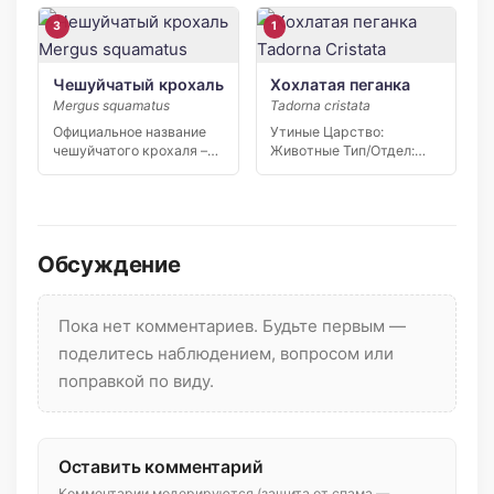
[…]
3
1
Чешуйчатый крохаль
Хохлатая пеганка
Mergus squamatus
Tadorna cristata
Официальное название
Утиные Царство:
чешуйчатого крохаля –
Животные Тип/Отдел:
Mergus squamatus.
Хордовые Класс: Птицы
Представитель
Отряд/Порядок:
семейства…
Гусеобразные…
Обсуждение
Пока нет комментариев. Будьте первым —
поделитесь наблюдением, вопросом или
поправкой по виду.
Оставить комментарий
Комментарии модерируются (защита от спама —