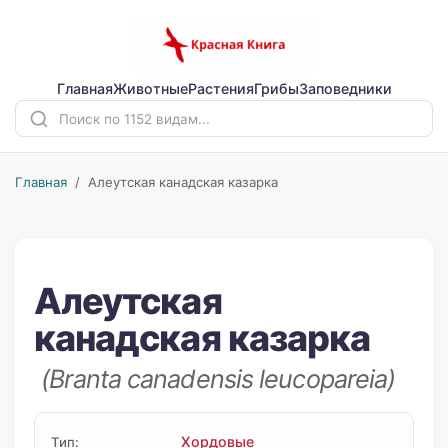
Главная
Животные
Растения
Грибы
Заповедники
Главная
/ Алеутская канадская казарка
Алеутская
канадская казарка
(Branta canadensis leucopareia)
Хордовые
Тип: