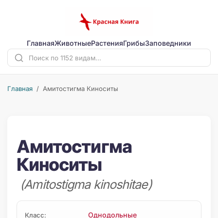
Главная
Животные
Растения
Грибы
Заповедники
Главная
/ Амитостигма Киноситы
Амитостигма
Киноситы
(Amitostigma kinoshitae)
Однодольные
Класс: