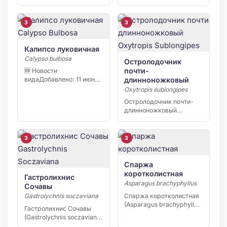
2026 В заповеднике
«Кивач» в […]
3
3
Калипсо луковичная
Calypso bulbosa
Остролодочник
почти-
🆕 Новости
длинноножковый
видаДобавлено: 11 июня
2026 В заповеднике
Oxytropis sublongipes
«Кивач» в […]
Остролодочник почти-
длинноножковый
(Oxytropis sublongipes) —
узколокальный эндемик
Якутии,…
3
3
Спаржа
коротколистная
Гастролихнис
Asparagus brachyphyllus
Сочавы
Спаржа коротколистная
Gastrolychnis soczaviana
(Asparagus brachyphyllus)
Гастролихнис Сочавы
— редкий вид степной
(Gastrolychnis soczaviana)
флоры юга […]
— редкий узколокальный