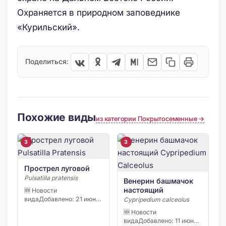
Охраняется в природном заповеднике
«Курильский».
Поделиться:
Похожие виды
из категории Покрытосеменные →
3
3
Прострел луговой
Pulsatilla pratensis
Венерин башмачок
настоящий
🆕 Новости
видаДобавлено: 21 июня
Cypripedium calceolus
2026 С начала апреля
🆕 Новости
2026 […]
видаДобавлено: 11 июня