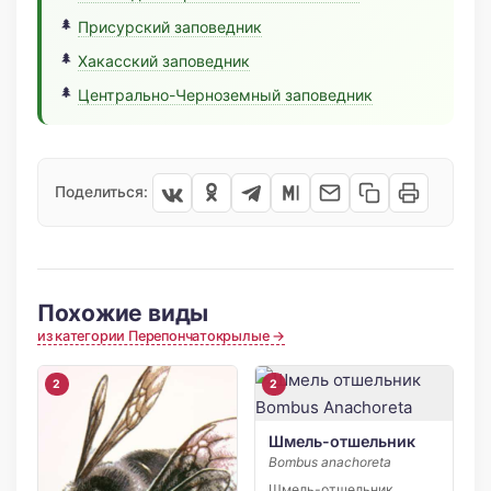
Присурский заповедник
Хакасский заповедник
Центрально-Черноземный заповедник
Поделиться:
Похожие виды
из категории Перепончатокрылые →
2
2
Шмель-отшельник
Bombus anachoreta
Шмель-отшельник