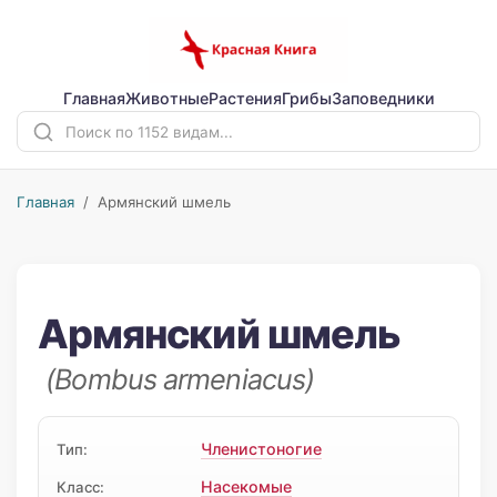
Главная
Животные
Растения
Грибы
Заповедники
Главная
/ Армянский шмель
Армянский шмель
(Bombus armeniacus)
Членистоногие
Тип:
Насекомые
Класс: