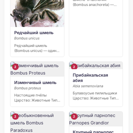
(Bombus anachoreta) —
насекомое, занесённое в
Красную книгу
Российской […]
Редчайший шмель
Bombus unicus
Редчайший шмель
(Bombus unicus) — один
из самых малочисленных
и […]
2
2
Прибайкальская
абия
Изменчивый шмель
Abia semenoviana
Bombus proteus
Булавоусые пилильщики
Настоящие пчёлы
Царство: Животные Тип/
Царство: Животные Тип/
Отдел: Членистоногие
Отдел: Членистоногие
Класс: Насекомые…
Класс: Насекомые
Отряд/Порядок:…
2
2
Крупный парнопес