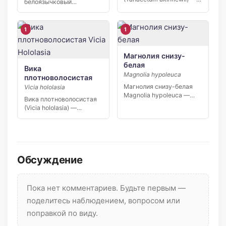
белоязычковый
узколокальный эндемик
(Taraxacum leucoglossum)
Северо-Восточного
— узколокальный
Кавказа,…
эндемик Восточного…
1
1
Магнолия снизу-
белая
Вика
Magnolia hypoleuca
плотноволосистая
Магнолия снизу-белая
Vicia hololasia
Magnolia hypoleuca —
Вика плотноволосистая
листопадное дерево
(Vicia hololasia) —
высотой до 30 […]
узколокальный эндемик
Северного Кавказа,…
Обсуждение
Пока нет комментариев. Будьте первым —
поделитесь наблюдением, вопросом или
поправкой по виду.