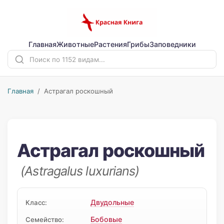
Главная
Животные
Растения
Грибы
Заповедники
Главная
/ Астрагал роскошный
Астрагал роскошный
(Astragalus luxurians)
Двудольные
Класс:
Бобовые
Семейство: