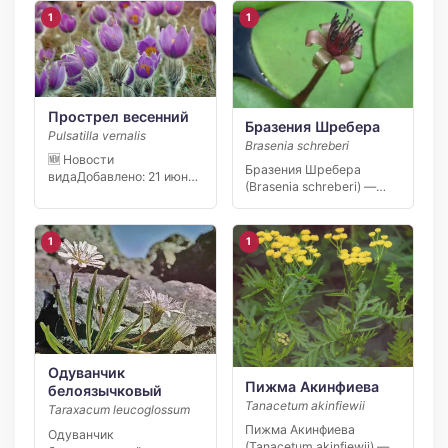
1
1
Прострел весенний
Бразения Шребера
Pulsatilla vernalis
Brasenia schreberi
🆕 Новости
Бразения Шребера
видаДобавлено: 21 июня
(Brasenia schreberi) —
2026 С апреля 2026 года
реликтовое водное
[…]
растение,
единственный…
1
1
Одуванчик
Пижма Акинфиева
белоязычковый
Tanacetum akinfiewii
Taraxacum leucoglossum
Пижма Акинфиева
Одуванчик
(Tanacetum akinfiewii) —