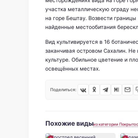
месторождениях вида на горе Горя
участка металлическую ограду не
на горе Бештау. Возвести границы
найденные местообитания берескл
Вид культивируется в 16 ботаниче
заканчивая островом Сахалин. Не
культуре. Обильное цветение и п
освещённых местах.
Поделиться:
Похожие виды
из категории Покрыто