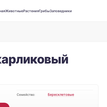
ная
Животные
Растения
Грибы
Заповедники
карликовый
Бересклетовые
Семейство:
д