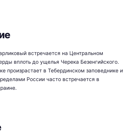
ие
карликовый встречается на Центральном
берды вплоть до ущелья Черека Безенгийского.
ке произрастает в Тебердинском заповеднике и
 пределами России часто встречается в
раине.
е