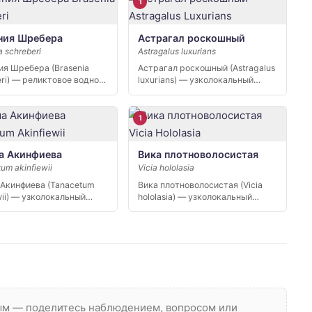
1
ния Шребера
Астрагал роскошный
a schreberi
Astragalus luxurians
ия Шребера (Brasenia
Астрагал роскошный (Astragalus
eri) — реликтовое водное
luxurians) — узколокальный
ие, единственный…
эндемик Северного Кавказа,…
1
 Акинфиева
Вика плотноволосистая
um akinfiewii
Vicia hololasia
Акинфиева (Tanacetum
Вика плотноволосистая (Vicia
wii) — узколокальный
hololasia) — узколокальный
к Северо-Восточного
эндемик Северного Кавказа,…
а,…
вым — поделитесь наблюдением, вопросом или