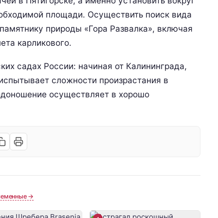
чей в Пятигорске, а именно установить вокруг
обходимой площади. Осуществить поиск вида
 памятнику природы «Гора Развалка», включая
ета карликового.
ских садах России: начиная от Калининграда,
 испытывает сложности произрастания в
лодоношение осуществляет в хорошо
семенные →