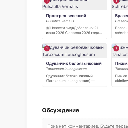
1
1
Прострел весенний
Бразе
Pulsatilla vernalis
Braseni
🆕 Новости видаДобавлено: 21
Бразен
июня 2026 С апреля 2026 года
schreb
[…]
растен
1
1
Одуванчик белоязычковый
Пижма
Taraxacum leucoglossum
Tanacet
Одуванчик белоязычковый
Пижма 
(Taraxacum leucoglossum) —
akinfie
узколокальный эндемик
эндеми
Восточного…
Кавказ
Обсуждение
Пока нет комментариев. Будьте пер