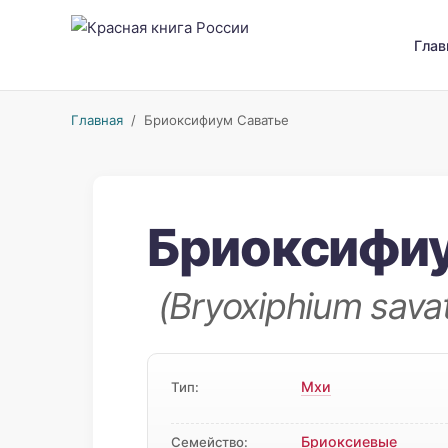
Глав
Главная
/ Бриоксифиум Саватье
Бриоксифиу
(Bryoxiphium savat
Мхи
Тип:
Бриоксиевые
Семейство: