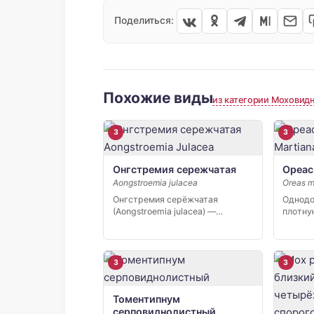
Поделиться:
Похожие виды
из категории Моховид
3
3
Онгстремия сережчатая
Ореас
Aongstroemia julacea
Oreas m
Онгстремия серёжчатая
Однодо
(Aongstroemia julacea) —
плотну
крохотный мох, известный в
высото
России […]
прямос
3
3
Томентипнум
серповиднолистный