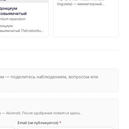
lingulata) — миниатюрный
донциум
листостебельный мох,
ковыямчетый
известный в […]
ntium repandum
онциум
выямчатый (Tetrodontium
um) — миниатюрный мох,
ный в России…
вым — поделитесь наблюдением, вопросом или
— Akismet). После одобрения появятся здесь.
Email (не публикуется)
*