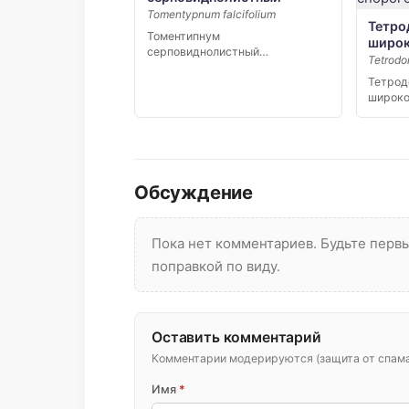
Tomentypnum falcifolium
Тетро
Томентипнум
широ
серповиднолистный
Tetrodo
(Tomentypnum falcifolium) —
Тетрод
редкий бокоплодный мох,…
широко
repand
извест
Обсуждение
Пока нет комментариев. Будьте пер
поправкой по виду.
Оставить комментарий
Комментарии модерируются (защита от спама 
Имя
*