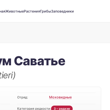
ная
Животные
Растения
Грибы
Заповедники
м Саватье
ieri)
Моховидные
Отряд:
Категория редкости:
3 – редкие