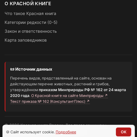
О КРАСНОЙ КНИГЕ
Что такое Красная книга
Категории редкости (0-5)
Закон и ответственность
Карта заповедников
📜 Источник данных
Перечень видов, представленный на сайте, основан на
действующем перечне животных, растений и грибов,
утверждённом
приказом Минприроды РФ № 162 от 24 марта
2020 года
.
О Красной книге на сайте Минприроды ↗
Текст приказа № 162 (КонсультантПлюс) ↗
© 2026 Красная книга России. Все права защищены.
Информационный портал о редких видах
🍪 Сайт использует cookie.
Подробнее
OK