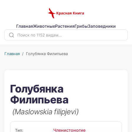
Главная
Животные
Растения
Грибы
Заповедники
Главная
/ Голубянка Филипьева
Голубянка
Филипьева
(Maslowskia filipjevi)
Членистоногие
Тип: