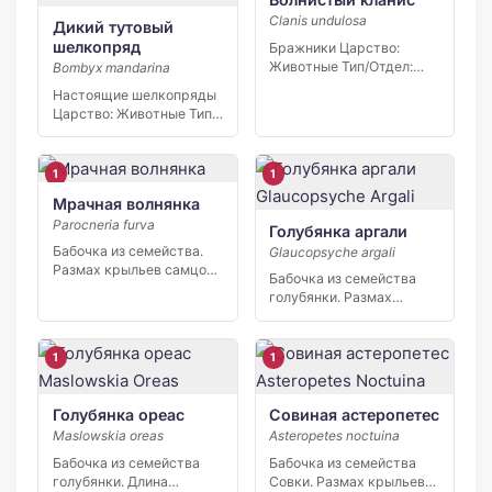
Clanis undulosa
Дикий тутовый
шелкопряд
Бражники Царство:
Животные Тип/Отдел:
Bombyx mandarina
Членистоногие Класс:
Настоящие шелкопряды
Насекомые Отряд/
Царство: Животные Тип/
Порядок:…
Отдел: Членистоногие
Класс: Насекомые…
1
1
Мрачная волнянка
Parocneria furva
Голубянка аргали
Бабочка из семейства.
Glaucopsyche argali
Размах крыльев самцов
Бабочка из семейства
23—25 мм, самок 30—32
голубянки. Размах
[…]
крыльев около 23 мм.
Окраска верхней […]
1
1
Голубянка ореас
Совиная астеропетес
Maslowskia oreas
Asteropetes noctuina
Бабочка из семейства
Бабочка из семейства
голубянки. Длина
Совки. Размах крыльев