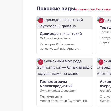
Похожие виды
из категории Поттиев
1
3
Торту
Tortula 
Дидимодон гигантский
Тортула
Didymodon giganteus
lingul
Категория 0: Вероятно
листос
исчезнувший вид. Аркто-
известн
альпийский вид с
дизъюнктивным ареалом. […]
1
1
Гимномитриум
Архи
мелкогородчатый
очере
Gymnomitrium crenulatum
Archidiu
Гимномитриум
Статус:
мелкогородчатый (Gymnomitrion
дизъюн
crenulatum) — крохотный
Внесен
печёночный мох размером…