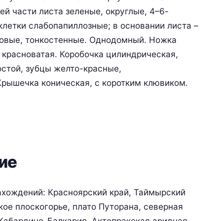
ей части листа зеленые, округлые, 4–6-
 клетки слабопапиллозные; в основании листа –
овые, тонкостенные. Однодомный. Ножка
 красноватая. Коробочка цилиндрическая,
остой, зубцы желто-красные,
 Крышечка коническая, с коротким клювиком.
ие
ахождений: Красноярский край, Таймырский
ое плоскогорье, плато Путорана, северная
 Кабардино-Балкария, Актопракская аридная