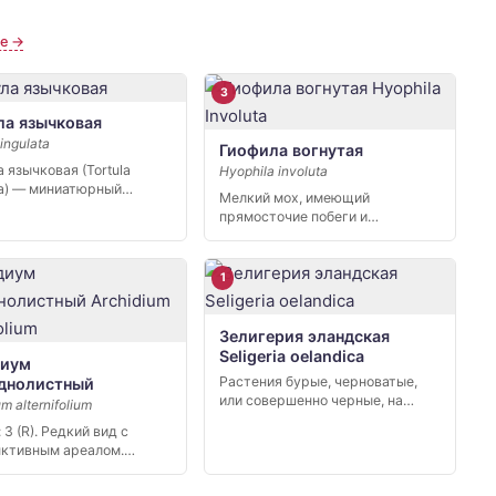
ые →
3
ла язычковая
lingulata
Гиофила вогнутая
 язычковая (Tortula
Hyophila involuta
ata) — миниатюрный
Мелкий мох, имеющий
тебельный мох,
прямосточие побеги и
ый в […]
формирующий небольшие
рыхлые дерновинки. […]
1
Зелигерия эландская
Seligeria оelandica
диум
Растения бурые, черноватые,
днолистный
или совер­шенно черные, на
m alternifolium
верхушках побегов часто
 3 (R). Редкий вид с
светло- […]
ктивным ареалом.
 в Красную […]