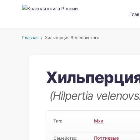
Глав
Главная
/ Хильперция Веленовского
Хильперция
(Hilpertia velenovs
Мхи
Тип:
Поттиевые
Семейство: