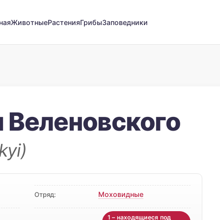
ная
Животные
Растения
Грибы
Заповедники
 Веленовского
kyi)
Моховидные
Отряд:
1 – находящиеся под