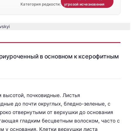
Категория редкости:
угрозой исчезновения
приуроченный в основном к ксерофитным
м высотой, почковидные. Листья
ные до почти округлых, бледно-зеленые, с
ироко отвернутыми от верхушки до основания
гающая гладким бесцветным волоском, часто с
 у основания. Клетки верхушки листа