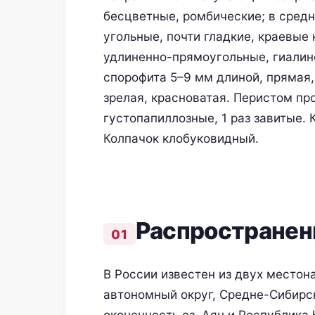
бесцветные, ромбические; в средн
угольные, почти гладкие, краевые
удлиненно-прямоугольные, гиалин
спорофита 5–9 мм длиной, прямая,
зрелая, красноватая. Перистом пр
густопапиллозные, 1 раз завитые.
Колпачок клобуковидный.
Распространен
В России известен из двух местон
автономный округ, Средне-Сибирск
оконечность оз. Аян и Республика