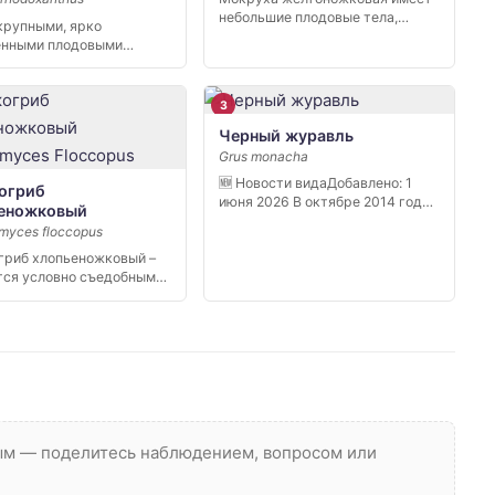
небольшие плодовые тела,
 крупными, ярко
похожие на пластины. Как […]
нными плодовыми
, развивающимися на
[…]
3
Черный журавль
Grus monacha
🆕 Новости видаДобавлено: 1
огриб
июня 2026 В октябре 2014 года
еножковый
[…]
omyces floccopus
риб хлопьеножковый –
тся условно съедобным
. Это обуславливается
вым — поделитесь наблюдением, вопросом или