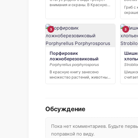
внимания и охраны. В Красную
Гриб с
книгу Российской […]
окраше
телами
почве. 
3
3
Порфировик
Шишк
ложноберезовиковый
хлопь
Porphyrellus porphyrosporus
Strobil
В красную книгу занесено
Шишког
множество растений, животных
считае
и грибов. Одним […]
грибом
тем,…
Обсуждение
Пока нет комментариев. Будьте пер
поправкой по виду.