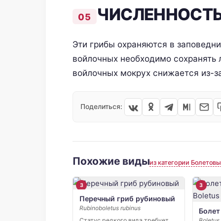
ЧИСЛЕННОСТ
Эти грибы охраняются в заповедн
войлочных необходимо сохранять 
войлочных мокрух снижается из-з
Поделиться:
Похожие виды
из категории Болетов
3
3
Перечный гриб рубиновый
Rubinoboletus rubinus
Болет
Статус редкого вида требует
Boletus