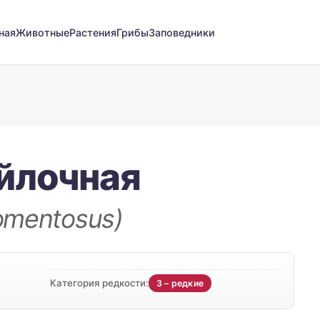
ная
Животные
Растения
Грибы
Заповедники
йлочная
omentosus)
Категория редкости:
3 – редкие