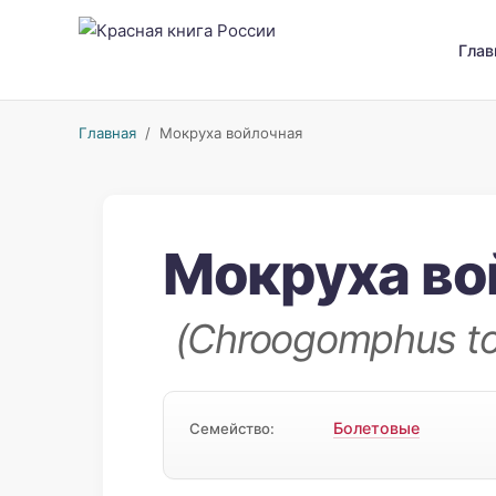
Глав
Главная
/ Мокруха войлочная
Мокруха во
(Chroogomphus t
Болетовые
Семейство: