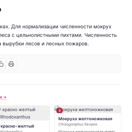
Ь
иках. Для нормализации численности мокрух
леса с цельнолистными пихтами. Численность
а вырубки лесов и лесных пожаров.
ые →
3
Мокруха желтоножковая
Chroogomphus flavipes
 красно-желтый
Мокруха желтоножковая имеет
 rhodoxanthus