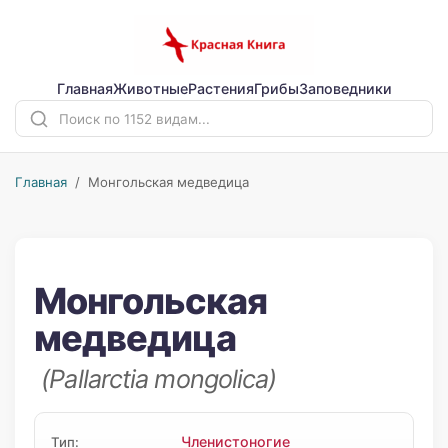
Главная
Животные
Растения
Грибы
Заповедники
Главная
/ Монгольская медведица
Монгольская
медведица
(Pallarctia mongolica)
Членистоногие
Тип: