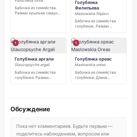
Parocneria furva
Голубянка
Филипьева
Бабочка из семейства.
Размах крыльев самцов
Maslowskia filipjevi
23—25 мм, самок 30—32
Бабочка из семейства
[…]
голубянок. Размах
крыльев 27—32 мм. У
самца окраска […]
1
1
Голубянка аргали
Голубянка ореас
Glaucopsyche argali
Maslowskia oreas
Бабочка из семейства
Бабочка из семейства
голубянки. Размах
голубянки. Длина
крыльев около 23 мм.
переднего крыла 15—17
Окраска верхней […]
мм. Размах крыльев […]
Обсуждение
Пока нет комментариев. Будьте первым —
поделитесь наблюдением, вопросом или