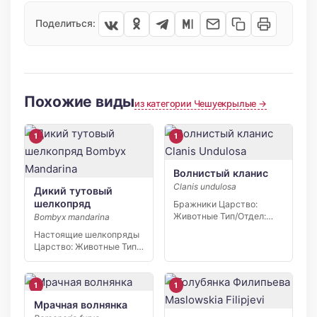
Поделиться:
Похожие виды
из категории Чешуекрылые →
1
1
Волнистый кланис
Clanis undulosa
Дикий тутовый
шелкопряд
Бражники Царство:
Животные Тип/Отдел:
Bombyx mandarina
Членистоногие Класс:
Настоящие шелкопряды
Насекомые Отряд/
Царство: Животные Тип/
Порядок:…
Отдел: Членистоногие
Класс: Насекомые…
1
1
Мрачная волнянка