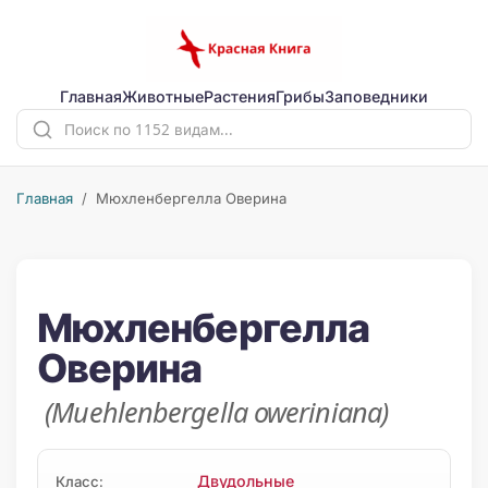
Главная
Животные
Растения
Грибы
Заповедники
Главная
/ Мюхленбергелла Оверина
Мюхленбергелла
Оверина
(Muehlenbergella oweriniana)
Двудольные
Класс: