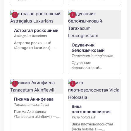
2026 С апреля 2026 года
реликтовое водное
[…]
растение,
единственный…
1
1
Астрагал роскошный
Astragalus luxurians
Астрагал роскошный
Одуванчик
(Astragalus luxurians) —
белоязычковый
узколокальный эндемик
Taraxacum leucoglossum
Северного Кавказа,…
Одуванчик
белоязычковый
(Taraxacum leucoglossum)
— узколокальный
эндемик Восточного…
1
1
Пижма Акинфиева
Tanacetum akinfiewii
Вика
плотноволосистая
Пижма Акинфиева
(Tanacetum akinfiewii) —
Vicia hololasia
узколокальный эндемик
Вика плотноволосистая
Северо-Восточного
(Vicia hololasia) —