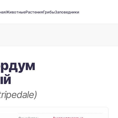
ная
Животные
Растения
Грибы
Заповедники
ордум
ый
ripedale)