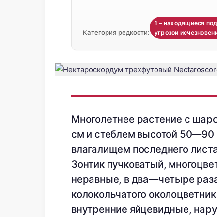
1 – находящиеся по
Категория редкости:
угрозой исчезновен
Многолетнее растение с шаро
см и стеблем высотой 50—90 
влагалищем последнего листа.
Зонтик пучковатый, многоцве
неравные, в два—четыре раза
колокольчатого околоцветник
внутренние яйцевидные, нар