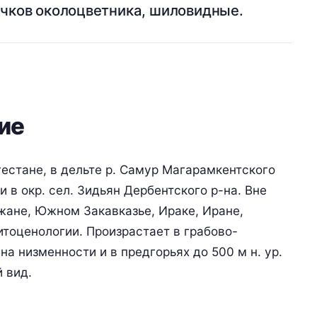
очков околоцветника, шиловидные.
ие
гестане, в дельте р. Самур Магарамкентского
 и в окр. сел. Зидьян Дербентского р-на. Вне
жане, Южном Закавказье, Ираке, Иране,
итоценологии. Произрастает в грабово-
а низменности и в предгорьях до 500 м н. ур.
 вид.