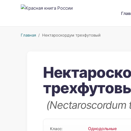
Глав
Главная
/ Нектароскордум трехфутовый
Нектароск
трехфутов
(Nectaroscordum t
Однодольные
Класс: