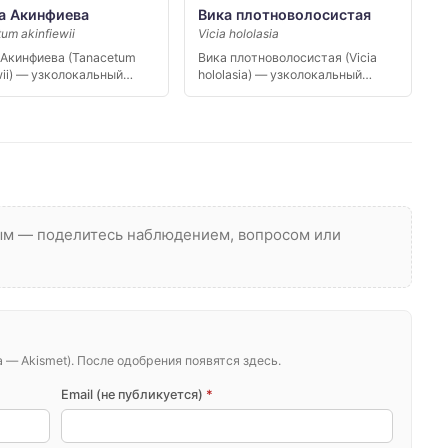
 Акинфиева
Вика плотноволосистая
um akinfiewii
Vicia hololasia
Акинфиева (Tanacetum
Вика плотноволосистая (Vicia
wii) — узколокальный
hololasia) — узколокальный
к Северо-Восточного
эндемик Северного Кавказа,…
а,…
вым — поделитесь наблюдением, вопросом или
— Akismet). После одобрения появятся здесь.
Email (не публикуется)
*