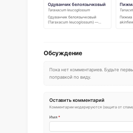
Одуванчик белоязычковый
Пижма
Taraxacum leucoglossum
Tanacet
Одуванчик белоязычковый
Пижма 
(Taraxacum leucoglossum) —
akinfie
узколокальный эндемик
эндеми
Восточного…
Кавказ
Обсуждение
Пока нет комментариев. Будьте пер
поправкой по виду.
Оставить комментарий
Комментарии модерируются (защита от спама 
Имя
*