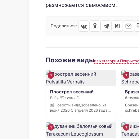
размножается самосевом.
Поделиться:
Похожие виды
из категории Покрыто
1
1
Прострел весенний
Бразе
Pulsatilla vernalis
Braseni
🆕 Новости видаДобавлено: 21
Бразен
июня 2026 С апреля 2026 года
schreb
[…]
растен
1
1