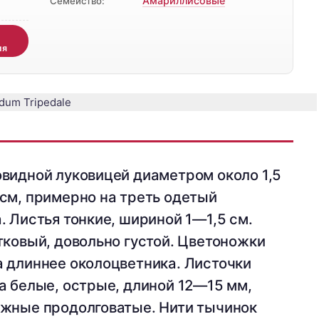
Амариллисовые
Семейство:
д
ия
видной луковицей диаметром около 1,5
см, примерно на треть одетый
 Листья тонкие, шириной 1—1,5 см.
тковый, довольно густой. Цветоножки
 длиннее околоцветника. Листочки
а белые, острые, длиной 12—15 мм,
ужные продолговатые. Нити тычинок