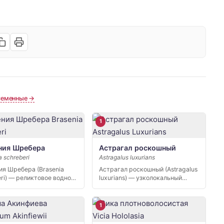
семенные →
1
ния Шребера
Астрагал роскошный
a schreberi
Astragalus luxurians
ия Шребера (Brasenia
Астрагал роскошный (Astragalus
eri) — реликтовое водное
luxurians) — узколокальный
ие, единственный…
эндемик Северного Кавказа,…
1