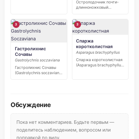
Остролодочник почти-
длинноножковый
(Oxytropis sublongipes) —
узколокальный эндемик
Якутии,…
3
3
Спаржа
коротколистная
Гастролихнис
Asparagus brachyphyllus
Сочавы
Спаржа коротколистная
Gastrolychnis soczaviana
(Asparagus brachyphyllus)
Гастролихнис Сочавы
— редкий вид степной
(Gastrolychnis soczaviana)
флоры юга […]
— редкий узколокальный
эндемик…
Обсуждение
Пока нет комментариев. Будьте первым —
поделитесь наблюдением, вопросом или
поправкой по виду.