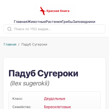
Главная
Животные
Растения
Грибы
Заповедники
Главная
/ Падуб Сугероки
Падуб Сугероки
(Ilex sugerokii)
Двудольные
Класс:
Бересклетовые
Семейство: