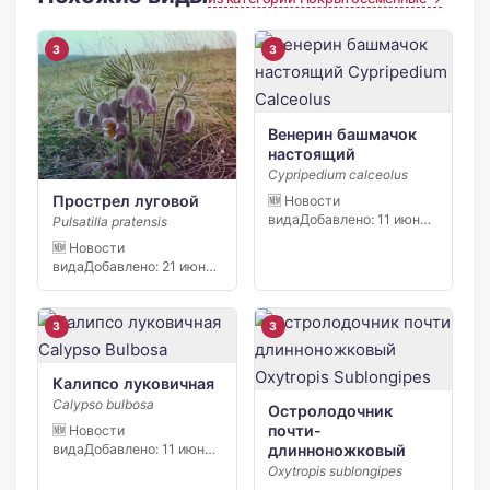
3
3
Венерин башмачок
настоящий
Cypripedium calceolus
Прострел луговой
🆕 Новости
видаДобавлено: 11 июня
Pulsatilla pratensis
2026 В заповеднике
🆕 Новости
«Кивач» в […]
видаДобавлено: 21 июня
2026 С начала апреля
2026 […]
3
3
Калипсо луковичная
Calypso bulbosa
Остролодочник
почти-
🆕 Новости
длинноножковый
видаДобавлено: 11 июня
2026 В заповеднике
Oxytropis sublongipes
«Кивач» в […]