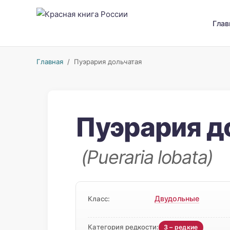
Глав
Главная
/ Пуэрария дольчатая
Пуэрария д
(Pueraria lobata)
Двудольные
Класс:
Категория редкости:
3 – редкие