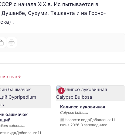
ССР с начала XIX в. Ис пытывается в
 Душанбе, Сухуми, Ташкента и на Горно-
ска) .
семенные →
3
Калипсо луковичная
Calypso bulbosa
ин башмачок
ящий
🆕 Новости видаДобавлено: 11
июня 2026 В заповеднике
dium calceolus
«Кивач» в […]
ости видаДобавлено: 11