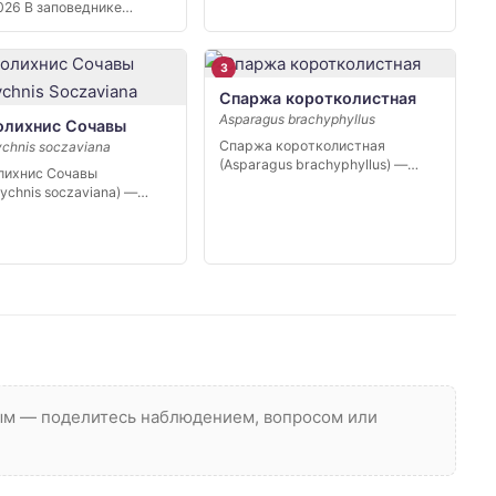
026 В заповеднике
 в […]
3
Спаржа коротколистная
Asparagus brachyphyllus
олихнис Сочавы
Спаржа коротколистная
ychnis soczaviana
(Asparagus brachyphyllus) —
лихнис Сочавы
редкий вид степной флоры юга
lychnis soczaviana) —
[…]
 узколокальный
ик…
вым — поделитесь наблюдением, вопросом или