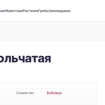
ная
Животные
Растения
Грибы
Заповедники
ольчатая
Бобовые
Семейство: