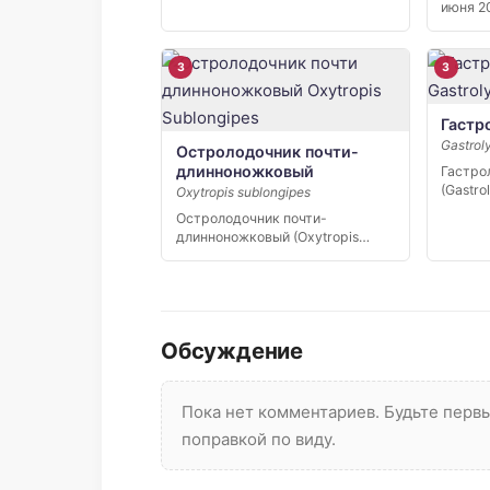
июня 2
«Кивач»
3
3
Гастр
Gastrol
Остролодочник почти-
длинноножковый
Гастро
(Gastro
Oxytropis sublongipes
редкий
Остролодочник почти-
эндем
длинноножковый (Oxytropis
sublongipes) — узколокальный
эндемик Якутии,…
Обсуждение
Пока нет комментариев. Будьте пер
поправкой по виду.