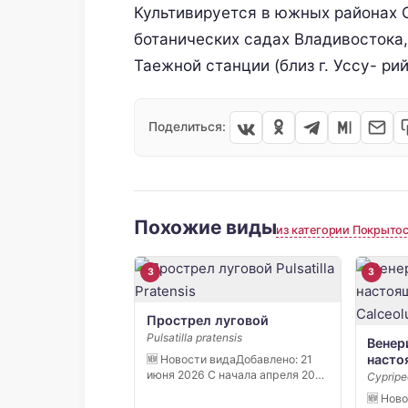
Культивируется в южных районах С
ботанических садах Владивостока,
Таежной станции (близ г. Уссу- рий
Поделиться:
Похожие виды
из категории Покрыто
3
3
Прострел луговой
Pulsatilla pratensis
Венер
насто
🆕 Новости видаДобавлено: 21
июня 2026 С начала апреля 2026
Cypripe
[…]
🆕 Нов