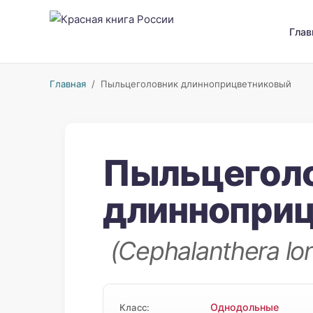
Глав
Главная
/ Пыльцеголовник длинноприцветниковый
Пыльцегол
длиннопри
(Cephalanthera lo
Однодольные
Класс: