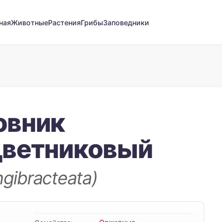
ная
Животные
Растения
Грибы
Заповедники
овник
цветниковый
ngibracteata)