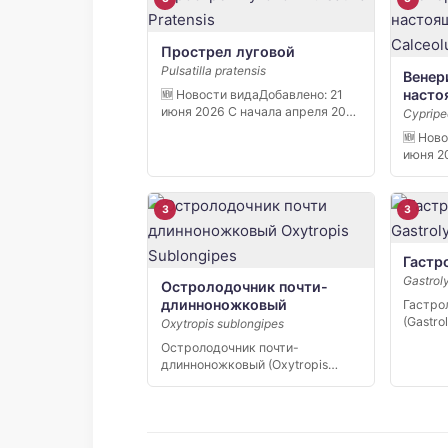
Прострел луговой
Pulsatilla pratensis
Венер
насто
🆕 Новости видаДобавлено: 21
июня 2026 С начала апреля 2026
Cypripe
[…]
🆕 Нов
июня 2
«Кивач»
3
3
Гастр
Gastrol
Остролодочник почти-
длинноножковый
Гастро
(Gastro
Oxytropis sublongipes
редкий
Остролодочник почти-
эндем
длинноножковый (Oxytropis
sublongipes) — узколокальный
эндемик Якутии,…