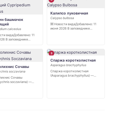
Калипсо луковичная
Calypso bulbosa
ин башмачок
ящий
🆕 Новости видаДобавлено: 11
июня 2026 В заповеднике
dium calceolus
«Кивач» в […]
ости видаДобавлено: 11
026 В заповеднике
 в […]
3
Спаржа коротколистная
Asparagus brachyphyllus
олихнис Сочавы
Спаржа коротколистная
ychnis soczaviana
(Asparagus brachyphyllus) —
лихнис Сочавы
редкий вид степной флоры юга
lychnis soczaviana) —
[…]
 узколокальный
ик…