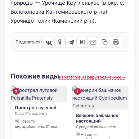
природы — Урочище Кругленькое (в окр. с.
Волоконовка Кантемировского р-на),
Урочище Голик (Каменский р-н).
Поделиться:
Похожие виды
из категории Покрытосеменные →
3
3
Прострел луговой
Pulsatilla pratensis
Венерин башмачок
настоящий
🆕 Новости
видаДобавлено: 21 июня
Cypripedium calceolus
2026 С начала апреля
🆕 Новости
2026 […]