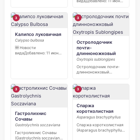
видаДобавлено: 11 июня
2026 В заповеднике
«Кивач» в […]
3
3
Калипсо луковичная
Calypso bulbosa
Остролодочник
почти-
🆕 Новости
длинноножковый
видаДобавлено: 11 июня
2026 В заповеднике
Oxytropis sublongipes
«Кивач» в […]
Остролодочник почти-
длинноножковый
(Oxytropis sublongipes) —
узколокальный эндемик
Якутии,…
3
3
Спаржа
коротколистная
Гастролихнис
Asparagus brachyphyllus
Сочавы
Спаржа коротколистная
Gastrolychnis soczaviana
(Asparagus brachyphyllus)
Гастролихнис Сочавы
— редкий вид степной
(Gastrolychnis soczaviana)