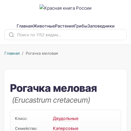
Главная
Животные
Растения
Грибы
Заповедники
Главная
/ Рогачка меловая
Рогачка меловая
(Erucastrum cretaceum)
Двудольные
Класс:
Каперсовые
Семейство: