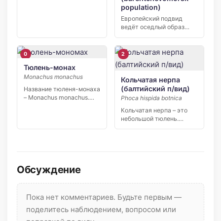
population)
Европейский подвид
ведёт оседлый образ
жизни. Выбрав для себя
подходящее […]
0
2
Тюлень-монах
Monachus monachus
Кольчатая нерпа
(балтийский п/вид)
Название тюленя-монаха
– Monachus monachus.
Phoca hispida botnica
Имеет схожие черты с
Кольчатая нерпа – это
остальными […]
небольшой тюлень.
Длина тела самцов не […]
Обсуждение
Пока нет комментариев. Будьте первым —
поделитесь наблюдением, вопросом или