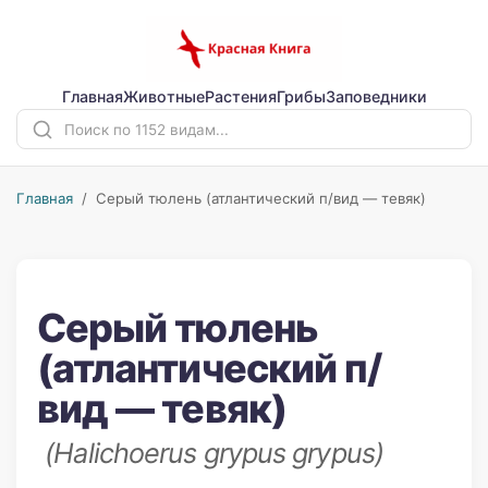
Главная
Животные
Растения
Грибы
Заповедники
Главная
/ Серый тюлень (атлантический п/вид — тевяк)
Серый тюлень
(атлантический п/
вид — тевяк)
(Halichoerus grypus grypus)