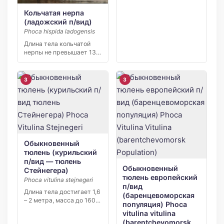
представитель
семейства Phocidae.
Кольчатая нерпа
Самки и […]
(ладожский п/вид)
Phoca hispida ladogensis
Длина тела кольчатой
нерпы не превышает 135
см, вес — 47 кг. У
ладожского […]
3
3
Обыкновенный
тюлень (курильский
п/вид — тюлень
Обыкновенный
Стейнегера)
тюлень европейский
Phoca vitulina stejnegeri
п/вид
Длина тела достигает 1,6
(баренцевоморская
– 2 метра, масса до 160
популяция) Phoca
[…]
vitulina vitulina
(barentchevomorsk