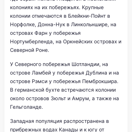
колониях на их побережьях. Крупные
колонии отмечаются в Блейкни-Пойнт в
Норфолке, Донна-Нук в Линкольншире, на
островах Фарн у побережья
Нортумберленда, на Оркнейских островах и
Северной Роне.
У Северного побережья Шотландии, на
острове Ламбей у побережья Дублина и на
острове Рэмси у побережья Пемброкшира.
В германской бухте встречаются колонии
около островов Зюльт и Амрум, а также на
Гельголанде.
Западная популяция распространена в
прибрежных водах Канады и к югу от