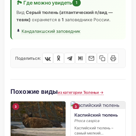
🏞 Где можно увидеть
1
Вид
Серый тюлень (атлантический п/вид —
тевяк)
охраняется в
1
заповеднике России.
Кандалакшский заповедник
Поделиться:
Похожие виды
из категории Тюленьи →
3
3
Каспийский тюлень
Phoca caspica
Каспийский тюлень –
самый мелкий