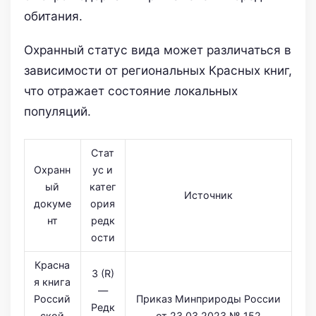
обитания.
Охранный статус вида может различаться в
зависимости от региональных Красных книг,
что отражает состояние локальных
популяций.
Стат
Охранн
ус и
ый
катег
Источник
докуме
ория
нт
редк
ости
Красна
3 (R)
я книга
—
Россий
Приказ Минприроды России
Редк
ской
от 23.03.2023 № 152