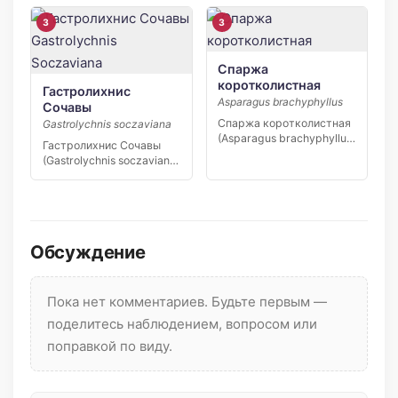
узколокальный эндемик
Якутии,…
3
3
Спаржа
коротколистная
Гастролихнис
Asparagus brachyphyllus
Сочавы
Спаржа коротколистная
Gastrolychnis soczaviana
(Asparagus brachyphyllus)
Гастролихнис Сочавы
— редкий вид степной
(Gastrolychnis soczaviana)
флоры юга […]
— редкий узколокальный
эндемик…
Обсуждение
Пока нет комментариев. Будьте первым —
поделитесь наблюдением, вопросом или
поправкой по виду.