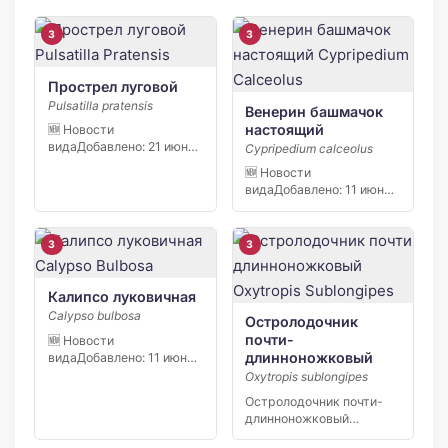
3
3
Прострел луговой
Pulsatilla pratensis
Венерин башмачок
настоящий
🆕 Новости
видаДобавлено: 21 июня
Cypripedium calceolus
2026 С начала апреля
🆕 Новости
2026 […]
видаДобавлено: 11 июня
2026 В заповеднике
«Кивач» в […]
3
3
Калипсо луковичная
Calypso bulbosa
Остролодочник
почти-
🆕 Новости
длинноножковый
видаДобавлено: 11 июня
2026 В заповеднике
Oxytropis sublongipes
«Кивач» в […]
Остролодочник почти-
длинноножковый
(Oxytropis sublongipes) —