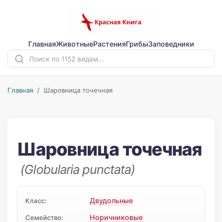
Главная
Животные
Растения
Грибы
Заповедники
Главная
/ Шаровница точечная
Шаровница точечная
(Globularia punctata)
Двудольные
Класс:
Норичниковые
Семейство: