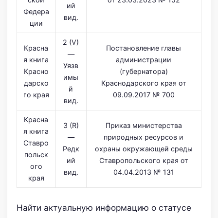
ий
Федера
вид.
ции
2 (V)
Красна
Постановление главы
—
я книга
администрации
Уязв
Красно
(губернатора)
имы
дарско
Краснодарского края от
й
го края
09.09.2017 № 700
вид.
Красна
3 (R)
Приказ министерства
я книга
—
природных ресурсов и
Ставро
Редк
охраны окружающей среды
польск
ий
Ставропольского края от
ого
вид.
04.04.2013 № 131
края
Найти актуальную информацию о статусе