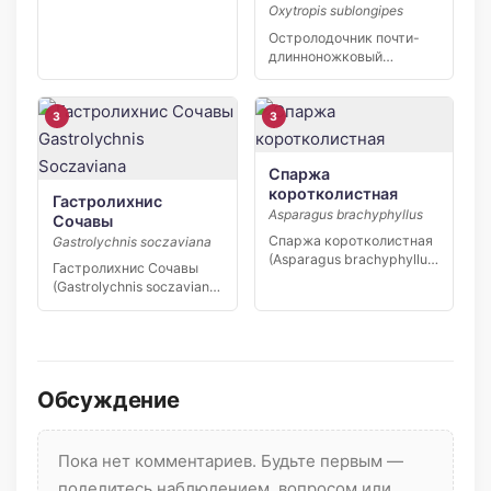
2026 В заповеднике
Oxytropis sublongipes
«Кивач» в […]
Остролодочник почти-
длинноножковый
(Oxytropis sublongipes) —
узколокальный эндемик
Якутии,…
3
3
Спаржа
коротколистная
Гастролихнис
Asparagus brachyphyllus
Сочавы
Спаржа коротколистная
Gastrolychnis soczaviana
(Asparagus brachyphyllus)
Гастролихнис Сочавы
— редкий вид степной
(Gastrolychnis soczaviana)
флоры юга […]
— редкий узколокальный
эндемик…
Обсуждение
Пока нет комментариев. Будьте первым —
поделитесь наблюдением, вопросом или