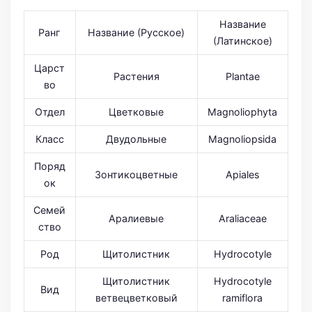
Название
Ранг
Название (Русское)
(Латинское)
Царст
Растения
Plantae
во
Отдел
Цветковые
Magnoliophyta
Класс
Двудольные
Magnoliopsida
Поряд
Зонтикоцветные
Apiales
ок
Семей
Аралиевые
Araliaceae
ство
Род
Щитолистник
Hydrocotyle
Щитолистник
Hydrocotyle
Вид
ветвецветковый
ramiflora