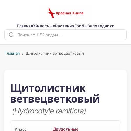
Главная
Животные
Растения
Грибы
Заповедники
Главная
/ Щитолистник ветвецветковый
Щитолистник
ветвецветковый
(Hydrocotyle ramiflora)
Двудольные
Класс: