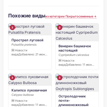
Похожие виды
из категории Покрытосеменные →
3
3
Прострел луговой
Pulsatilla pratensis
Венерин башмачок
настоящий
🆕 Новости
видаДобавлено: 21 июня
Cypripedium calceolus
2026 С начала апреля
🆕 Новости
2026 […]
видаДобавлено: 11 июня
2026 В заповеднике
«Кивач» в […]
3
3
Калипсо луковичная
Calypso bulbosa
Остролодочник
почти-
🆕 Новости
длинноножковый
видаДобавлено: 11 июня