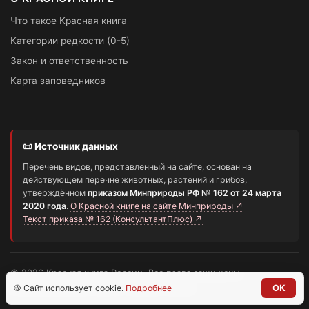
Что такое Красная книга
Категории редкости (0-5)
Закон и ответственность
Карта заповедников
📜 Источник данных
Перечень видов, представленный на сайте, основан на
действующем перечне животных, растений и грибов,
утверждённом
приказом Минприроды РФ № 162 от 24 марта
2020 года
.
О Красной книге на сайте Минприроды ↗
Текст приказа № 162 (КонсультантПлюс) ↗
© 2026 Красная книга России. Все права защищены.
Информационный портал о редких видах
🍪 Сайт использует cookie.
Подробнее
OK