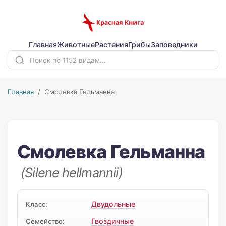
Главная
Животные
Растения
Грибы
Заповедники
Главная
/ Смолевка Гельманна
Смолевка Гельманна
(Silene hellmannii)
Двудольные
Класс:
Гвоздичные
Семейство: