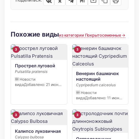
Поделиться:
Похожие виды
из категории Покрытосеменные →
3
3
Прострел луговой
Pulsatilla pratensis
Венерин башмачок
настоящий
🆕 Новости
видаДобавлено: 21 июня
Cypripedium calceolus
2026 С начала апреля
🆕 Новости
2026 […]
видаДобавлено: 11 июня
2026 В заповеднике
«Кивач» в […]
3
3
Калипсо луковичная
Calypso bulbosa
Остролодочник