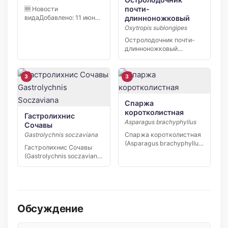
почти-
🆕 Новости
длинноножковый
видаДобавлено: 11 июня
2026 В заповеднике
Oxytropis sublongipes
«Кивач» в […]
Остролодочник почти-
длинноножковый
(Oxytropis sublongipes) —
узколокальный эндемик
Якутии,…
3
3
Спаржа
коротколистная
Гастролихнис
Asparagus brachyphyllus
Сочавы
Спаржа коротколистная
Gastrolychnis soczaviana
(Asparagus brachyphyllus)
Гастролихнис Сочавы
— редкий вид степной
(Gastrolychnis soczaviana)
флоры юга […]
— редкий узколокальный
эндемик…
Обсуждение