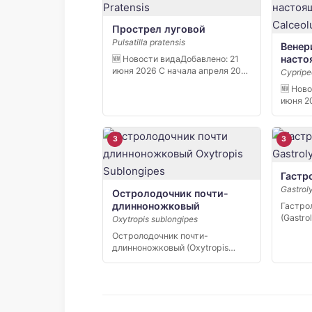
Прострел луговой
Pulsatilla pratensis
Венер
насто
🆕 Новости видаДобавлено: 21
июня 2026 С начала апреля 2026
Cypripe
[…]
🆕 Нов
июня 2
«Кивач»
3
3
Гастр
Gastrol
Остролодочник почти-
длинноножковый
Гастро
(Gastro
Oxytropis sublongipes
редкий
Остролодочник почти-
эндем
длинноножковый (Oxytropis
sublongipes) — узколокальный
эндемик Якутии,…