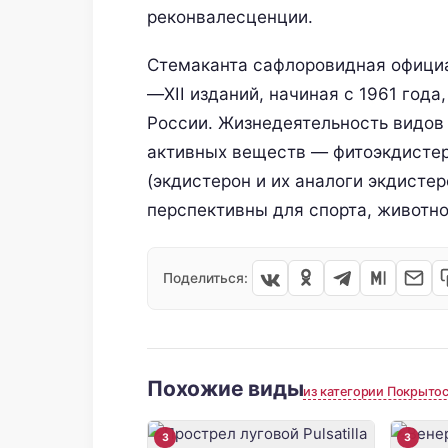
реконвалесценции.
Стемаканта сафлоровидная офици
—XII изданий, начиная с 1961 года
России. Жизнедеятельность видов
активных веществ — фитоэкдисте
(экдистерон и их аналоги экдист
перспективны для спорта, животн
Поделиться:
Похожие виды
из категории Покрыто
3
3