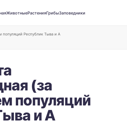
ная
Животные
Растения
Грибы
Заповедники
 популяций Республик Тыва и А
та
ная (за
м популяций
Тыва и А