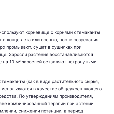
 используют корневище с корнями стемаканты
 в конце лета или осенью, после созревания
тро промывают, сушат в сушилках при
нце. Заросли растения восстанавливаются
е на 10 м² зарослей оставляют нетронутыми
темаканты (как в виде растительного сырья,
го) используются в качестве общеукрепляющего
редства. По утверждениям производителя,
аве комбинированной терапии при астении,
млении, снижении потенции, в период