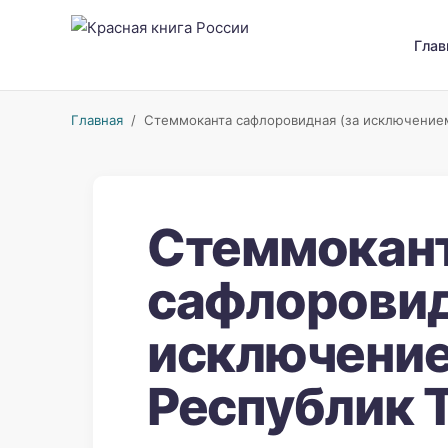
Глав
Главная
/ Стеммоканта сафлоровидная (за исключением
Стеммокан
сафлоровид
исключение
Республик 