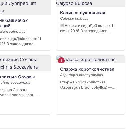
Калипсо луковичная
Calypso bulbosa
ин башмачок
ящий
🆕 Новости видаДобавлено: 11
июня 2026 В заповеднике
dium calceolus
«Кивач» в […]
ости видаДобавлено: 11
026 В заповеднике
 в […]
3
Спаржа коротколистная
Asparagus brachyphyllus
олихнис Сочавы
Спаржа коротколистная
ychnis soczaviana
(Asparagus brachyphyllus) —
лихнис Сочавы
редкий вид степной флоры юга
lychnis soczaviana) —
[…]
 узколокальный
ик…