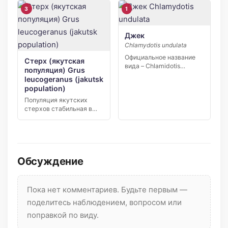
[…]
3
1
Джек
Chlamydotis undulata
Официальное название
Стерх (якутская
вида – Chlamidotis
популяция) Grus
undulata Jacquin. Джек
leucogeranus (jakutsk
относится к […]
population)
Популяция якутских
стерхов стабильная в
численности. В ареале
гнездится порядка […]
Обсуждение
Пока нет комментариев. Будьте первым —
поделитесь наблюдением, вопросом или
поправкой по виду.