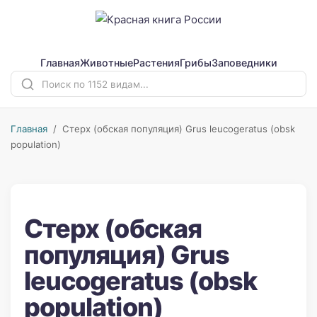
Главная
Животные
Растения
Грибы
Заповедники
Главная
/ Стерх (обская популяция) Grus leucogeratus (obsk
population)
Стерх (обская
популяция) Grus
leucogeratus (obsk
population)