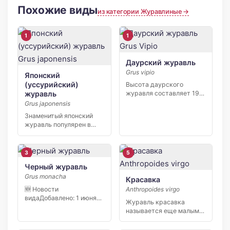
Похожие виды
из категории Журавлиные →
1
1
Даурский журавль
Grus vipio
Японский
(уссурийский)
Высота даурского
журавль
журавля составляет 190
см, его вес – 6 […]
Grus japonensis
Знаменитый японский
журавль популярен в
мире в первую очередь
символизмом, […]
3
5
Черный журавль
Grus monacha
Красавка
🆕 Новости
Anthropoides virgo
видаДобавлено: 1 июня
Журавль красавка
2026 В октябре 2014
называется еще малым
года […]
журавлем или просто
красавкой. Официальное