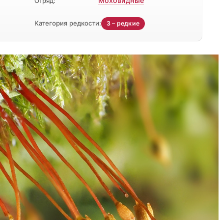
Моховидные
Отряд:
Категория редкости:
3 – редкие