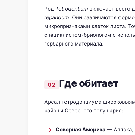
Род
Tetrodontium
включает всего д
repandum
. Они различаются формо
микропризнаками клеток листа. Т
специалистом-бриологом с исполь
гербарного материала.
Где обитает
Ареал тетродонциума широковыямч
районы Северного полушария:
Северная Америка
— Аляска, 