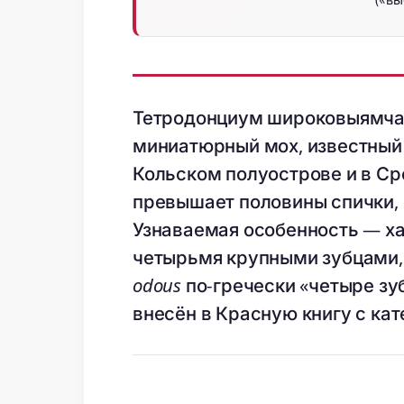
Тетродонциум широковыямча
миниатюрный мох, известный 
Кольском полуострове и в Ср
превышает половины спички, 
Узнаваемая особенность — ха
четырьмя крупными зубцами,
odous
по-гречески «четыре зуб
внесён в Красную книгу с кат