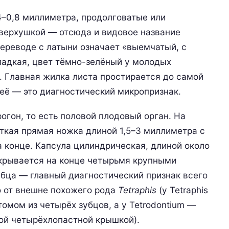
4–0,8 миллиметра, продолговатые или
 верхушкой — отсюда и видовое название
ереводе с латыни означает «выемчатый, с
ладкая, цвет тёмно-зелёный у молодых
. Главная жилка листа простирается до самой
неё — это диагностический микропризнак.
огон, то есть половой плодовый орган. На
ткая прямая ножка длиной 1,5–3 миллиметра с
 конце. Капсула цилиндрическая, длиной около
скрывается на конце четырьмя крупными
убца — главный диагностический признак всего
о от внешне похожего рода
Tetraphis
(у Tetraphis
омом из четырёх зубцов, а у Tetrodontium —
той четырёхлопастной крышкой).