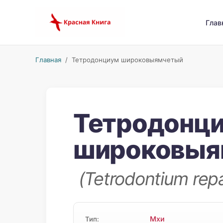
Глав
Главная
/ Тетродонциум широковыямчетый
Тетродонц
широковыя
(Tetrodontium re
Мхи
Тип: