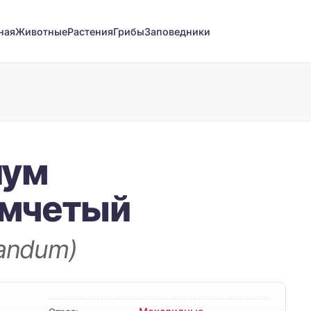
ная
Животные
Растения
Грибы
Заповедники
иум
мчетый
pandum)