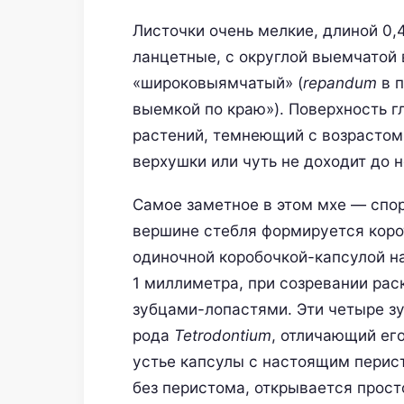
Листочки очень мелкие, длиной 0,
ланцетные, с округлой выемчатой
«широковыямчатый» (
repandum
в п
выемкой по краю»). Поверхность г
растений, темнеющий с возрастом
верхушки или чуть не доходит до 
Самое заметное в этом мхе — спор
вершине стебля формируется коро
одиночной коробочкой-капсулой на
1 миллиметра, при созревании ра
зубцами-лопастями. Эти четыре з
рода
Tetrodontium
, отличающий ег
устье капсулы с настоящим перист
без перистома, открывается прос