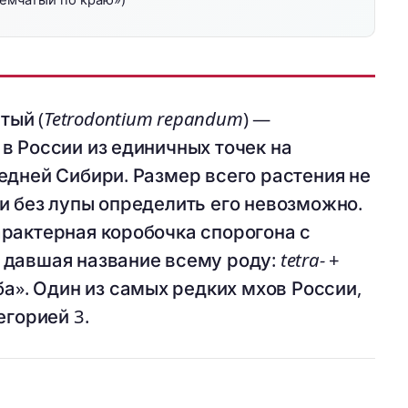
тый (
Tetrodontium repandum
) —
в России из единичных точек на
едней Сибири. Размер всего растения не
и без лупы определить его невозможно.
рактерная коробочка спорогона с
 давшая название всему роду:
tetra-
+
а». Один из самых редких мхов России,
егорией 3.