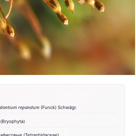
odontium repandum
(Funck) Schwägr.
(Bryophyta)
афисовые (Tetraphidaceae)