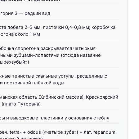
гория 3 — редкий вид
та побега 2–5 мм; листочки 0,4–0,8 мм; коробочка
огона около 1 мм
обочка спорогона раскрывается четырьмя
пными зубцами-лопастями (отсюда название
тырёхзубый»)
жные тенистые скальные уступы, расщелины с
ти постоянной плёнкой воды
анская область (Хибинский массив), Красноярский
 (плато Путорана)
ры и выводковые пластинки у основания стебля
реч. tetra- + odous («четыре зуба») + лат. repandum
емчатый по краю»)