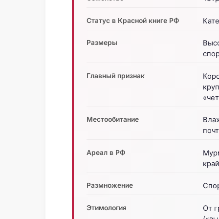
Статус в Красной книге РФ
Кате
Размеры
Высо
спор
Главный признак
Кор
кру
«че
Местообитание
Вла
поч
Ареал в РФ
Мурм
край
Размножение
Спо
Этимология
От г
(«вы