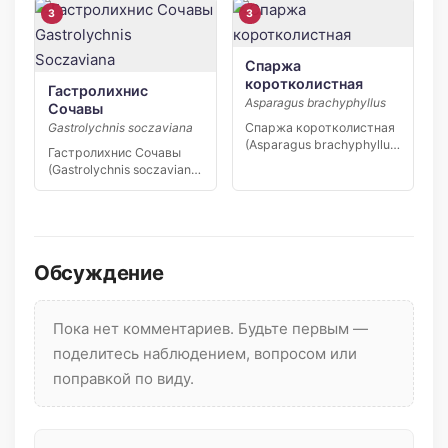
Якутии,…
3
3
Спаржа
коротколистная
Гастролихнис
Asparagus brachyphyllus
Сочавы
Спаржа коротколистная
Gastrolychnis soczaviana
(Asparagus brachyphyllus)
Гастролихнис Сочавы
— редкий вид степной
(Gastrolychnis soczaviana)
флоры юга […]
— редкий узколокальный
эндемик…
Обсуждение
Пока нет комментариев. Будьте первым —
поделитесь наблюдением, вопросом или
поправкой по виду.