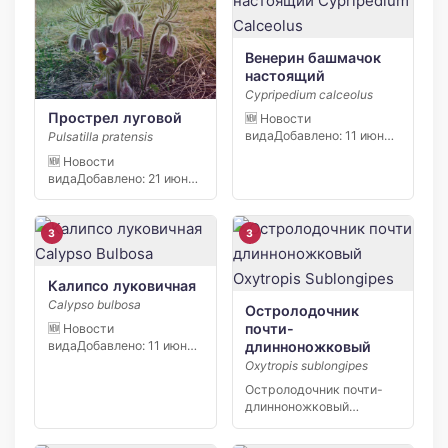
Венерин башмачок
настоящий
Cypripedium calceolus
Прострел луговой
🆕 Новости
видаДобавлено: 11 июня
Pulsatilla pratensis
2026 В заповеднике
🆕 Новости
«Кивач» в […]
видаДобавлено: 21 июня
2026 С начала апреля
2026 […]
3
3
Калипсо луковичная
Calypso bulbosa
Остролодочник
почти-
🆕 Новости
длинноножковый
видаДобавлено: 11 июня
2026 В заповеднике
Oxytropis sublongipes
«Кивач» в […]
Остролодочник почти-
длинноножковый
(Oxytropis sublongipes) —
узколокальный эндемик