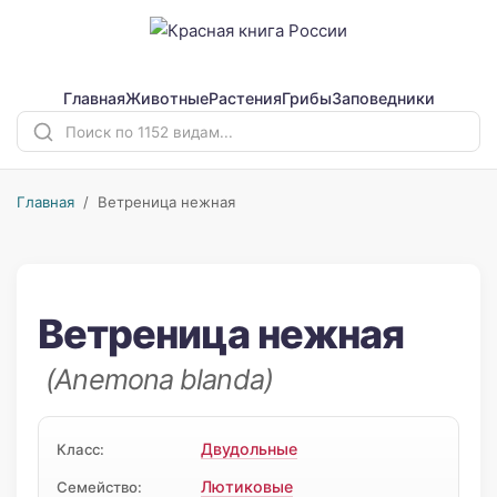
Главная
Животные
Растения
Грибы
Заповедники
Главная
/ Ветреница нежная
Ветреница нежная
(Anemona blanda)
Двудольные
Класс:
Лютиковые
Семейство: