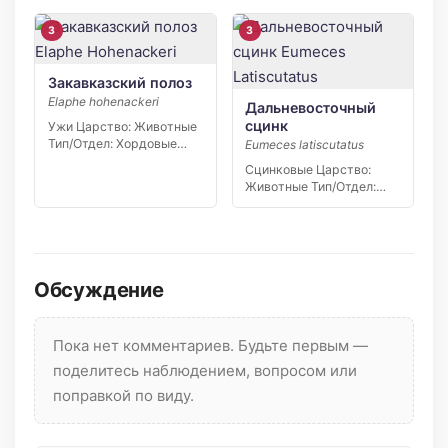
Отряд/Порядок: Змеи…
3
3
Закавказский полоз
Elaphe hohenackeri
Дальневосточный
сцинк
Ужи Царство: Животные
Тип/Отдел: Хордовые
Eumeces latiscutatus
Класс: Пресмыкающиеся
Сцинковые Царство:
Отряд/Порядок: Змеи…
Животные Тип/Отдел:
Хордовые Класс:
Пресмыкающиеся
Отряд/Порядок:…
Обсуждение
Пока нет комментариев. Будьте первым —
поделитесь наблюдением, вопросом или
поправкой по виду.