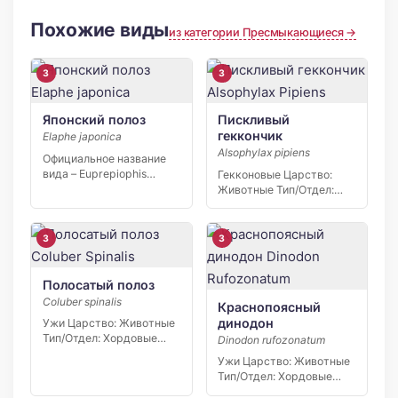
Похожие виды
из категории Пресмыкающиеся →
3
3
Японский полоз
Пискливый
геккончик
Elaphe japonica
Alsophylax pipiens
Официальное название
вида – Euprepiophis
Гекконовые Царство:
conspicillata. Японский
Животные Тип/Отдел:
полоз водится на […]
Хордовые Класс:
Пресмыкающиеся
Отряд/Порядок:…
3
3
Полосатый полоз
Coluber spinalis
Краснопоясный
динодон
Ужи Царство: Животные
Тип/Отдел: Хордовые
Dinodon rufozonatum
Класс: Пресмыкающиеся
Ужи Царство: Животные
Отряд/Порядок: Змеи…
Тип/Отдел: Хордовые
Класс: Пресмыкающиеся