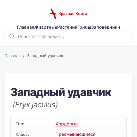
Главная
Животные
Растения
Грибы
Заповедники
Главная
/ Западный удавчик
Западный удавчик
(Eryx jaculus)
Хордовые
Тип:
Пресмыкающиеся
Класс: