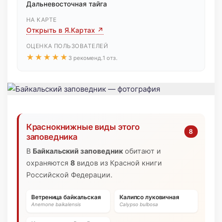
Дальневосточная тайга
НА КАРТЕ
Открыть в Я.Картах ↗
ОЦЕНКА ПОЛЬЗОВАТЕЛЕЙ
★★★★★
3 рекоменд.
1 отз.
Краснокнижные виды этого
8
заповедника
В
Байкальский заповедник
обитают и
охраняются
8
видов из Красной книги
Российской Федерации.
Ветреница байкальская
Калипсо луковичная
Anemone baikalensis
Calypso bulbosa